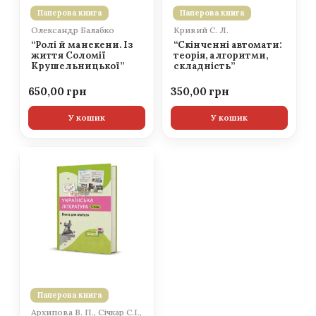
Паперова книга
Паперова книга
Олександр Балабко
Кривий С. Л.
“Ролі й манекени. Із
“Скінченні автомати:
життя Соломії
теорія, алгоритми,
Крушельницької”
складність”
650,00
350,00
У кошик
У кошик
Паперова книга
Архипова В. П., Січкар С.І.,