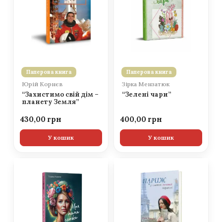
Паперова книга
Паперова книга
Юрій Корнєв
Зірка Мензатюк
“Захистимо свій дім –
“Зелені чари”
планету Земля”
430,00
400,00
У кошик
У кошик