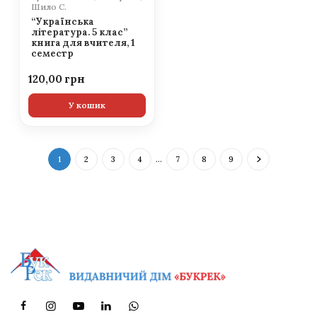
Шило С.
“Українська
література. 5 клас”
книга для вчителя, 1
семестр
120,00
У кошик
1
2
3
4
…
7
8
9