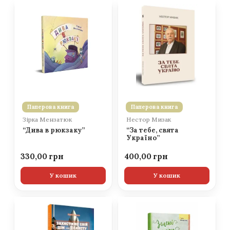
Паперова книга
Паперова книга
Зірка Мензатюк
Нестор Мизак
“Дива в рюкзаку”
“За тебе, свята
Україно”
330,00
400,00
У кошик
У кошик