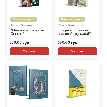
Паперова книга
Паперова книга
Тетяна Винник
Ольга Кепецине
“Моя мама схожа на
“Париж зі смаком
Саскію”
солоної карамелі”
350,00
350,00
У кошик
У кошик