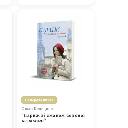
Паперова книга
Ольга Кепецине
“Париж зі смаком солоної
карамелі”