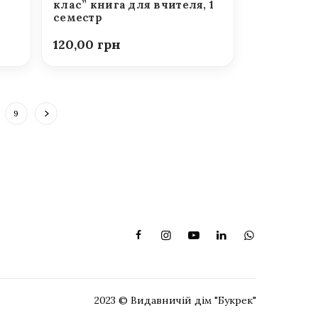
клас” книга для вчителя, 1
семестр
120,00
9
2023 © Видавничій дім "Букрек"