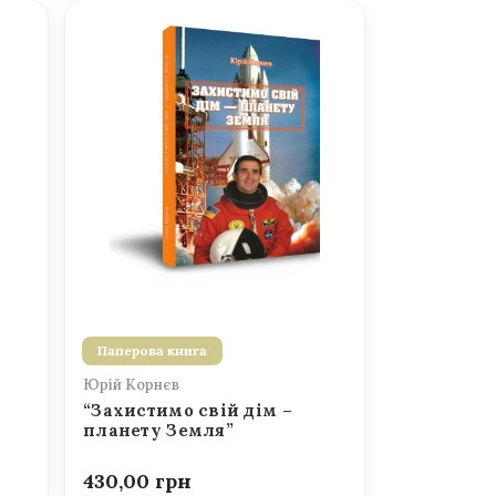
Паперова книга
Юрій Корнєв
“Захистимо свій дім –
планету Земля”
430,00