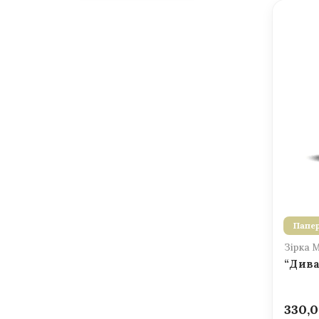
Папер
Зірка 
“Дива
330,