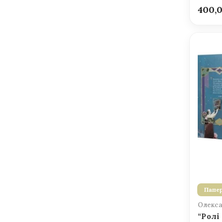
400,
Папер
Олекса
“Ролі