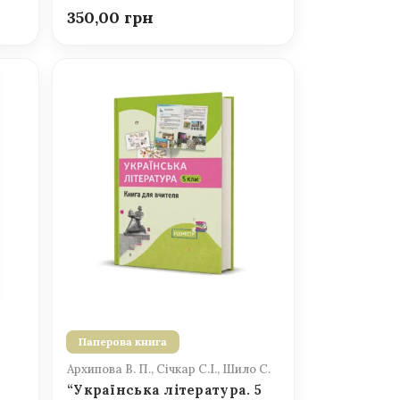
350,00
Паперова книга
Архипова В. П., Січкар С.І., Шило С.
“Українська література. 5