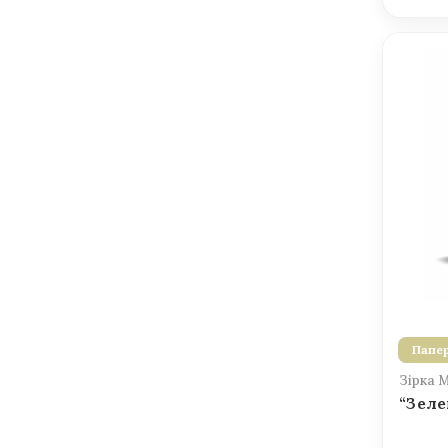
Папер
Зірка 
“Зеле