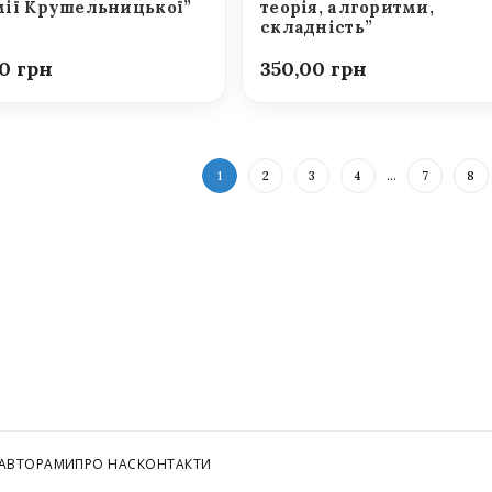
ії Крушельницької”
теорія, алгоритми,
складність”
00
350,00
1
2
3
4
…
7
8
 АВТОРАМИ
ПРО НАС
КОНТАКТИ