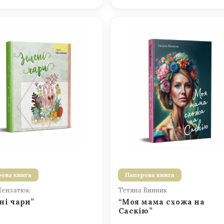
ова книга
Паперова книга
Мензатюк
Тетяна Винник
ні чари”
“Моя мама схожа на
Саскію”