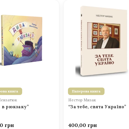
ова книга
Паперова книга
Мензатюк
Нестор Мизак
 в рюкзаку”
“За тебе, свята Україно”
00
400,00