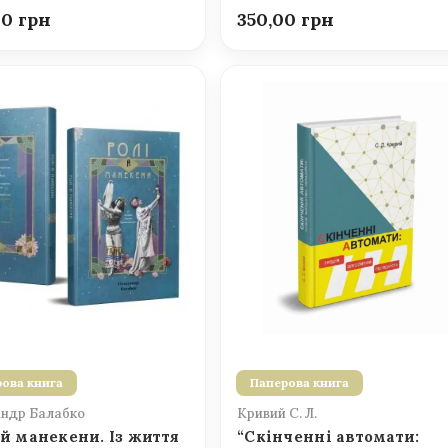
00
350,00
ова книга
Паперова книга
ндр Балабко
Кривий С. Л.
 й манекени. Із життя
“Скінченні автомати: