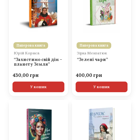
Паперова книга
Паперова книга
Юрій Корнєв
Зірка Мензатюк
“Захистимо свій дім –
“Зелені чари”
планету Земля”
430,00
400,00
У кошик
У кошик