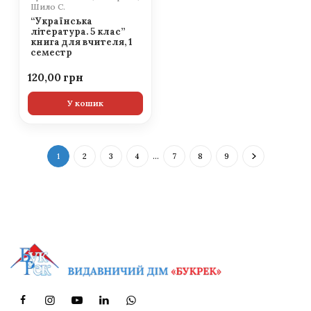
Шило С.
“Українська
література. 5 клас”
книга для вчителя, 1
семестр
120,00
У кошик
1
2
3
4
…
7
8
9