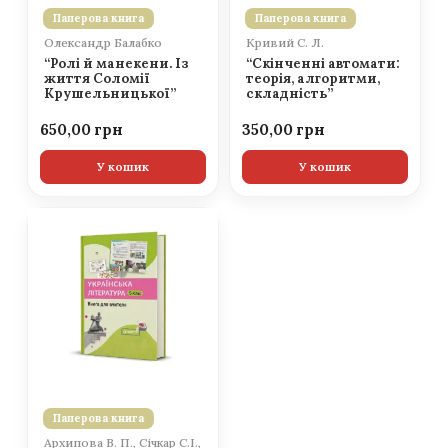
Паперова книга
Паперова книга
Олександр Балабко
Кривий С. Л.
“Ролі й манекени. Із
“Скінченні автомати:
життя Соломії
теорія, алгоритми,
Крушельницької”
складність”
650,00
350,00
У кошик
У кошик
Паперова книга
Архипова В. П., Січкар С.І.,