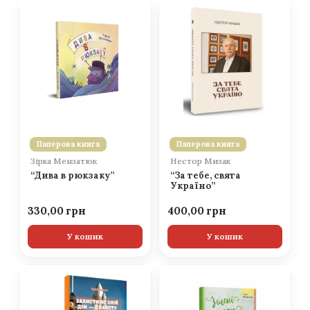
Паперова книга
Паперова книга
Зірка Мензатюк
Нестор Мизак
“Дива в рюкзаку”
“За тебе, свята
Україно”
330,00
400,00
У кошик
У кошик