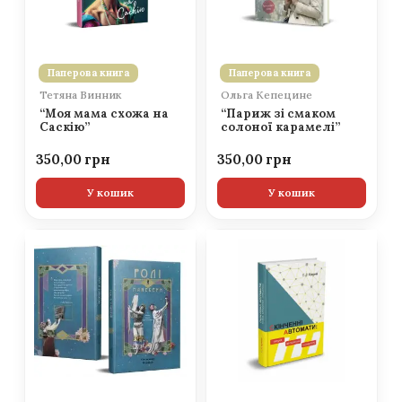
Паперова книга
Паперова книга
Тетяна Винник
Ольга Кепецине
“Моя мама схожа на
“Париж зі смаком
Саскію”
солоної карамелі”
350,00
350,00
У кошик
У кошик