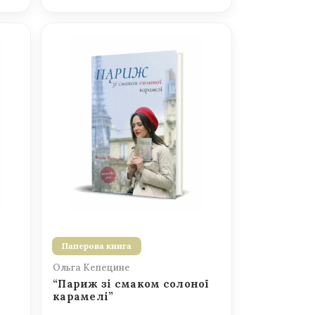
Паперова книга
Ольга Кепецине
“Париж зі смаком солоної
карамелі”