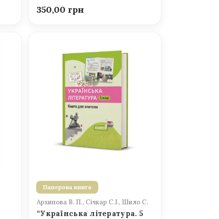
350,00
Паперова книга
Архипова В. П., Січкар С.І., Шило С.
“Українська література. 5