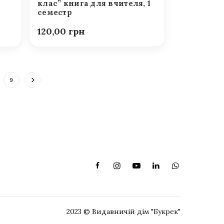
клас” книга для вчителя, 1
семестр
120,00
9
2023 © Видавничій дім "Букрек"