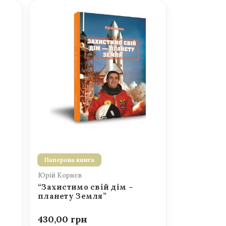
Паперова книга
Юрій Корнєв
“Захистимо свій дім –
планету Земля”
430,00