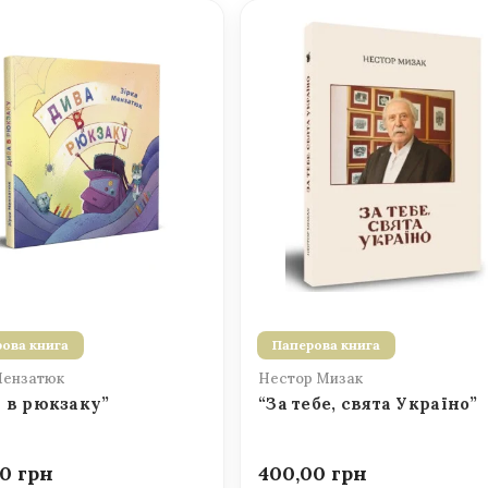
ова книга
Паперова книга
Мензатюк
Нестор Мизак
 в рюкзаку”
“За тебе, свята Україно”
00
400,00