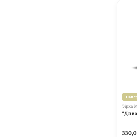
Папер
Зірка 
“Дива
330,