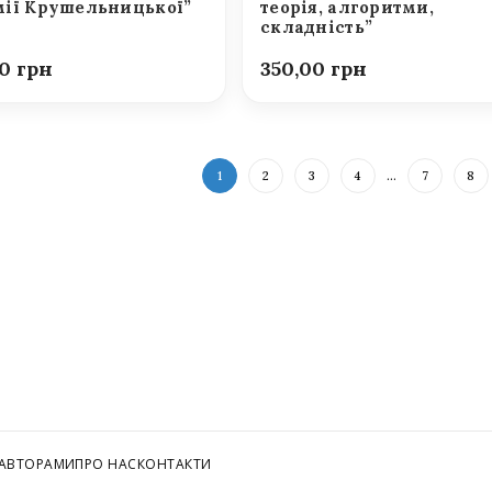
ії Крушельницької”
теорія, алгоритми,
складність”
00
350,00
1
2
3
4
…
7
8
 АВТОРАМИ
ПРО НАС
КОНТАКТИ