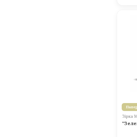
Папер
Зірка 
“Зеле