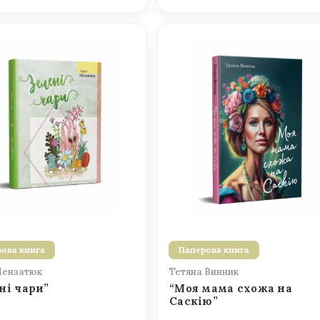
ова книга
Паперова книга
Мензатюк
Тетяна Винник
ні чари”
“Моя мама схожа на
Саскію”