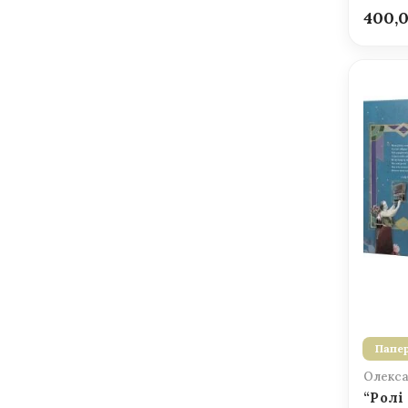
400,
Папер
Олекса
“Ролі