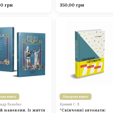
00
350,00
ова книга
Паперова книга
ндр Балабко
Кривий С. Л.
 й манекени. Із життя
“Скінченні автомати: