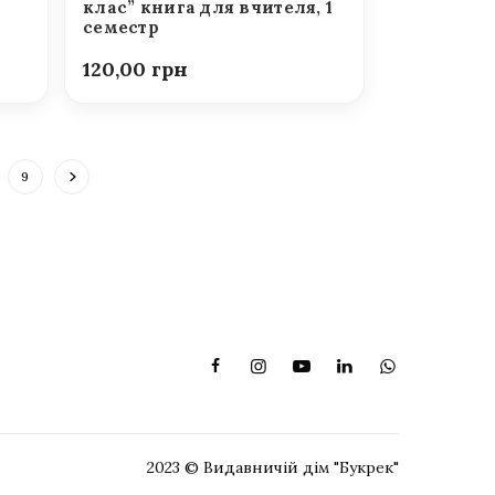
клас” книга для вчителя, 1
семестр
120,00
9
2023 © Видавничій дім "Букрек"