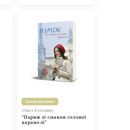
Паперова книга
Ольга Кепецине
“Париж зі смаком солоної
карамелі”