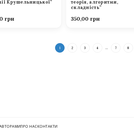
ії Крушельницької”
теорія, алгоритми,
складність”
00
350,00
1
2
3
4
…
7
8
 АВТОРАМИ
ПРО НАС
КОНТАКТИ