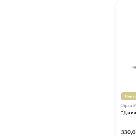
Папер
Зірка 
“Дива
330,