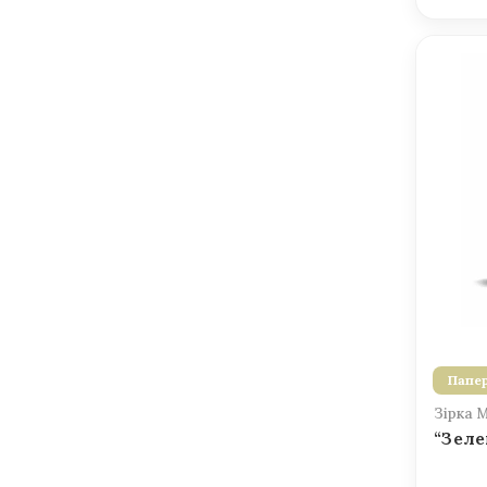
Папер
Зірка 
“Зеле