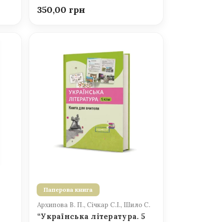
350,00
Паперова книга
Архипова В. П., Січкар С.І., Шило С.
“Українська література. 5