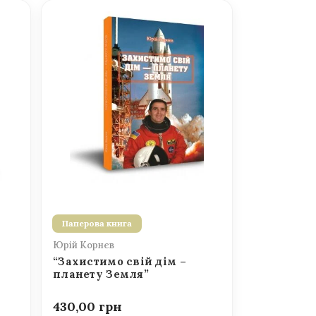
Паперова книга
Юрій Корнєв
“Захистимо свій дім –
планету Земля”
430,00