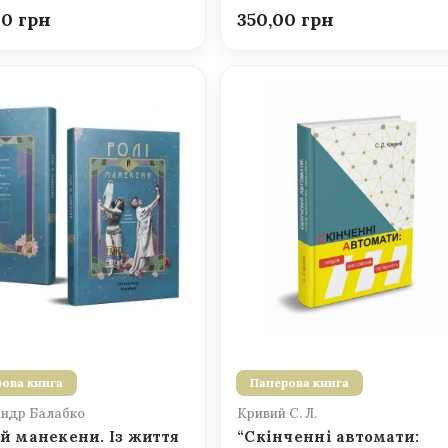
00
350,00
ова книга
Паперова книга
ндр Балабко
Кривий С. Л.
 й манекени. Із життя
“Скінченні автомати: