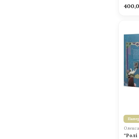
400,
Папер
Олекса
“Ролі