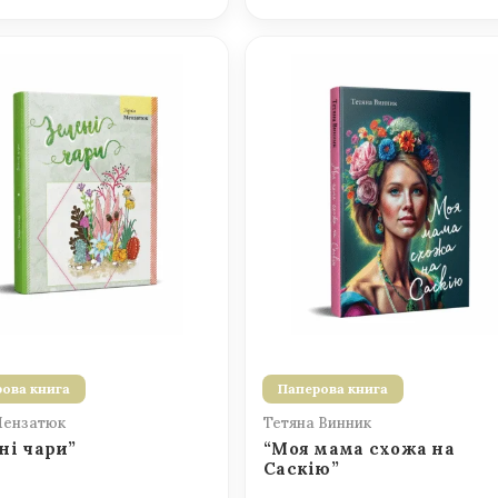
ова книга
Паперова книга
Мензатюк
Тетяна Винник
ні чари”
“Моя мама схожа на
Саскію”