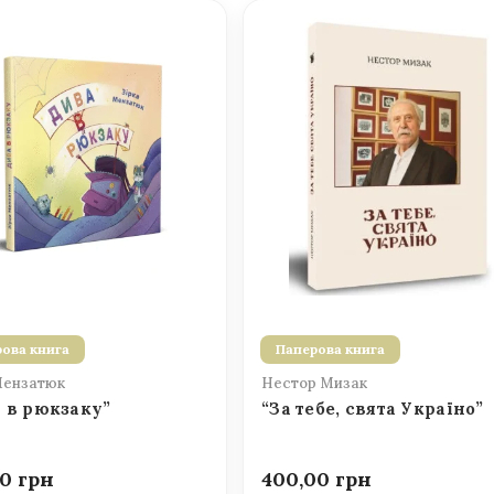
ова книга
Паперова книга
Мензатюк
Нестор Мизак
 в рюкзаку”
“За тебе, свята Україно”
00
400,00