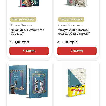
Паперова книга
Паперова книга
Тетяна Винник
Ольга Кепецине
“Моя мама схожа на
“Париж зі смаком
Саскію”
солоної карамелі”
350,00
350,00
У кошик
У кошик