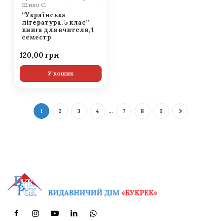
Шило С.
“Українська
література. 5 клас”
книга для вчителя, 1
семестр
120,00
У кошик
1
2
3
4
…
7
8
9