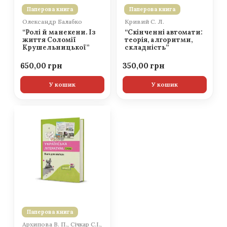
Паперова книга
Паперова книга
Олександр Балабко
Кривий С. Л.
“Ролі й манекени. Із
“Скінченні автомати:
життя Соломії
теорія, алгоритми,
Крушельницької”
складність”
650,00
350,00
У кошик
У кошик
Паперова книга
Архипова В. П., Січкар С.І.,