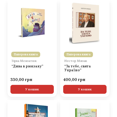
Паперова книга
Паперова книга
Зірка Мензатюк
Нестор Мизак
“Дива в рюкзаку”
“За тебе, свята
Україно”
330,00
400,00
У кошик
У кошик