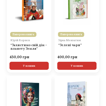
Паперова книга
Паперова книга
Юрій Корнєв
Зірка Мензатюк
“Захистимо свій дім –
“Зелені чари”
планету Земля”
430,00
400,00
У кошик
У кошик