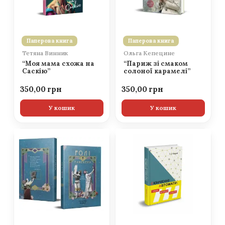
Паперова книга
Паперова книга
Тетяна Винник
Ольга Кепецине
“Моя мама схожа на
“Париж зі смаком
Саскію”
солоної карамелі”
350,00
350,00
У кошик
У кошик