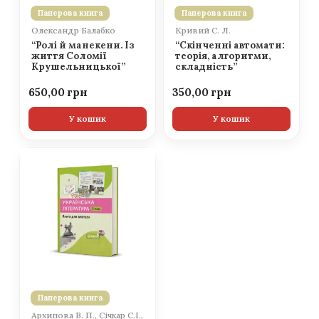
Паперова книга
Паперова книга
Олександр Балабко
Кривий С. Л.
“Ролі й манекени. Із
“Скінченні автомати:
життя Соломії
теорія, алгоритми,
Крушельницької”
складність”
650,00
350,00
У кошик
У кошик
Паперова книга
Архипова В. П., Січкар С.І.,