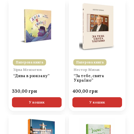
Паперова книга
Паперова книга
Зірка Мензатюк
Нестор Мизак
“Дива в рюкзаку”
“За тебе, свята
Україно”
330,00
400,00
У кошик
У кошик