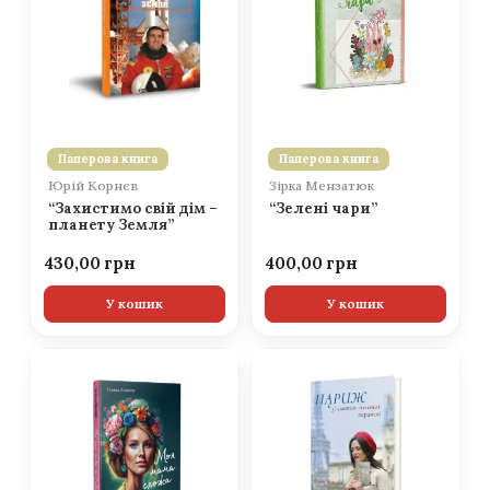
Паперова книга
Паперова книга
Юрій Корнєв
Зірка Мензатюк
“Захистимо свій дім –
“Зелені чари”
планету Земля”
430,00
400,00
У кошик
У кошик