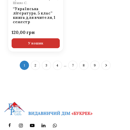
Шило С.
“Українська
література. 5 клас”
книга для вчителя, 1
семестр
120,00
У кошик
1
2
3
4
…
7
8
9