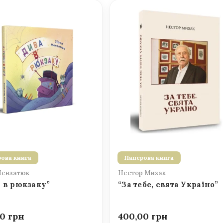
ова книга
Паперова книга
Мензатюк
Нестор Мизак
 в рюкзаку”
“За тебе, свята Україно”
00
400,00