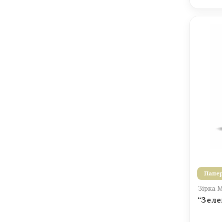
Папер
Зірка 
“Зеле