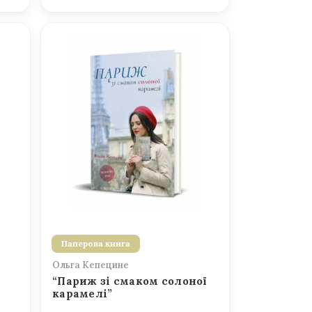
Паперова книга
Ольга Кепецине
“Париж зі смаком солоної
карамелі”