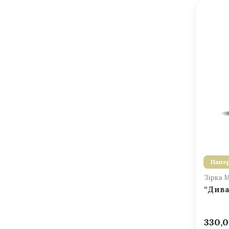
Папер
Зірка 
“Дива
330,