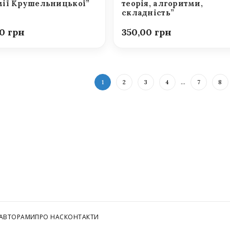
ії Крушельницької”
теорія, алгоритми,
складність”
00
350,00
1
2
3
4
…
7
8
 АВТОРАМИ
ПРО НАС
КОНТАКТИ