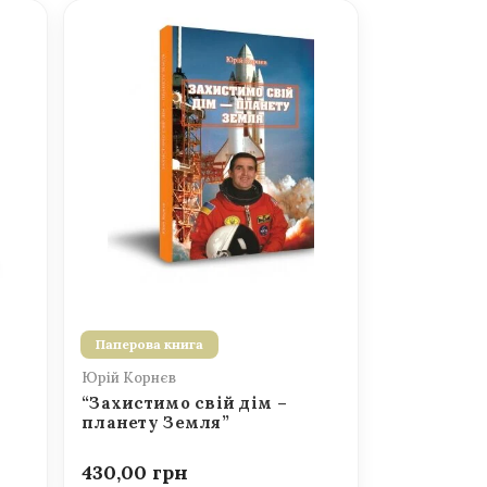
Паперова книга
Юрій Корнєв
“Захистимо свій дім –
планету Земля”
430,00