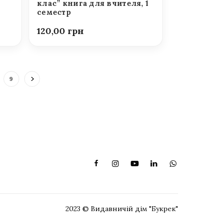
клас” книга для вчителя, 1
семестр
120,00
9
2023 © Видавничій дім "Букрек"