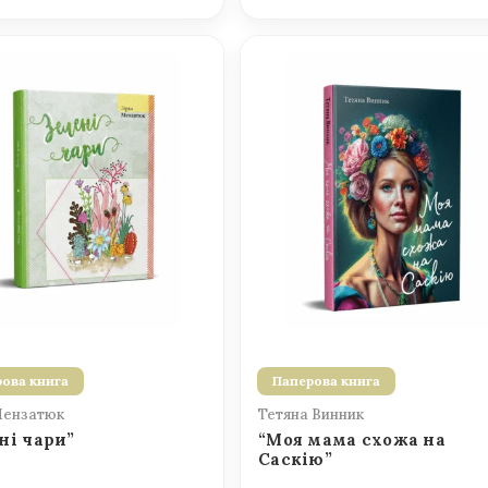
ова книга
Паперова книга
Мензатюк
Тетяна Винник
ні чари”
“Моя мама схожа на
Саскію”