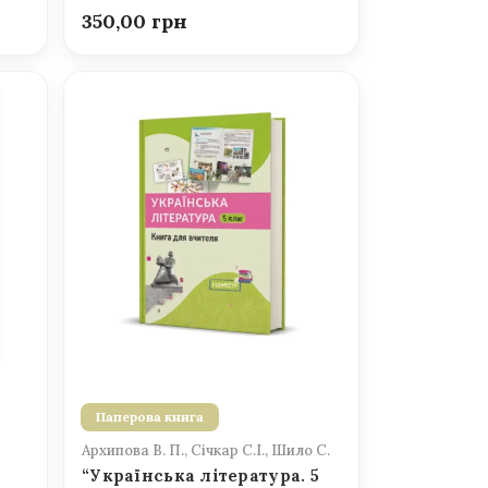
350,00
Паперова книга
Архипова В. П., Січкар С.І., Шило С.
“Українська література. 5