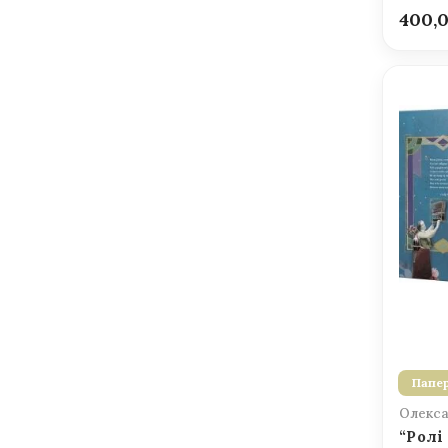
400,
Папер
Олекса
“Ролі