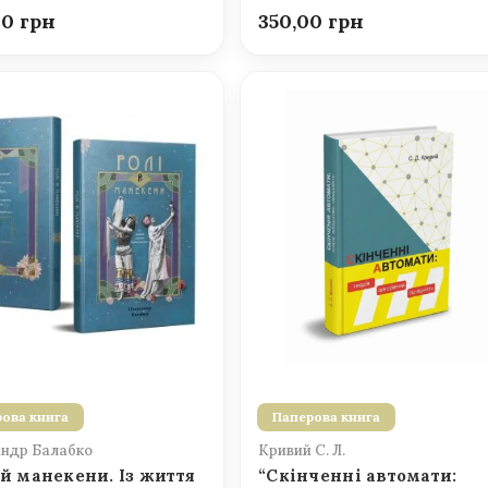
00
350,00
ова книга
Паперова книга
ндр Балабко
Кривий С. Л.
 й манекени. Із життя
“Скінченні автомати: