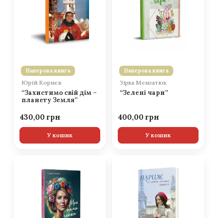
Паперова книга
Паперова книга
Юрій Корнєв
Зірка Мензатюк
“Захистимо свій дім –
“Зелені чари”
планету Земля”
430,00
400,00
У кошик
У кошик