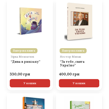
Паперова книга
Паперова книга
Зірка Мензатюк
Нестор Мизак
“Дива в рюкзаку”
“За тебе, свята
Україно”
330,00
400,00
У кошик
У кошик