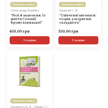
Паперова книга
Паперова книга
Олександр Балабко
Кривий С. Л.
“Ролі й манекени. Із
“Скінченні автомати:
життя Соломії
теорія, алгоритми,
Крушельницької”
складність”
650,00
350,00
У кошик
У кошик
Паперова книга
Архипова В. П., Січкар С.І.,