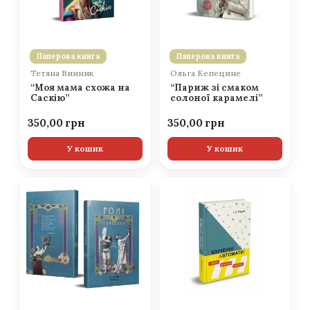
Паперова книга
Паперова книга
Тетяна Винник
Ольга Кепецине
“Моя мама схожа на
“Париж зі смаком
Саскію”
солоної карамелі”
350,00
350,00
У кошик
У кошик