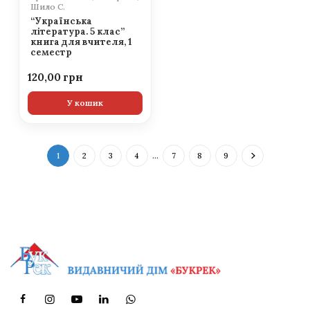
Шило С.
“Українська
література. 5 клас”
книга для вчителя, 1
семестр
120,00
У кошик
1
2
3
4
…
7
8
9