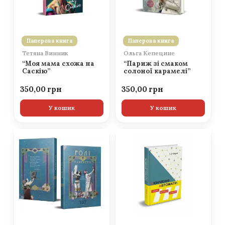
Паперова книга
Паперова книга
Тетяна Винник
Ольга Кепецине
“Моя мама схожа на
“Париж зі смаком
Саскію”
солоної карамелі”
350,00
350,00
У кошик
У кошик