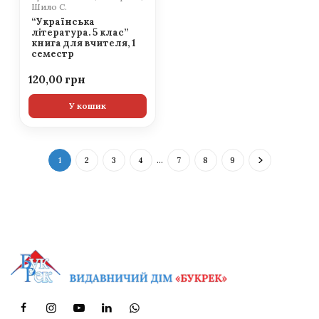
Шило С.
“Українська
література. 5 клас”
книга для вчителя, 1
семестр
120,00
У кошик
1
2
3
4
…
7
8
9