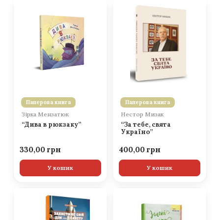
Паперова книга
Паперова книга
Зірка Мензатюк
Нестор Мизак
“Дива в рюкзаку”
“За тебе, свята
Україно”
330,00
400,00
У кошик
У кошик