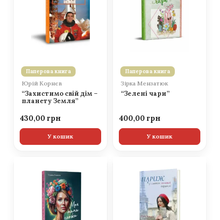
Паперова книга
Паперова книга
Юрій Корнєв
Зірка Мензатюк
“Захистимо свій дім –
“Зелені чари”
планету Земля”
430,00
400,00
У кошик
У кошик