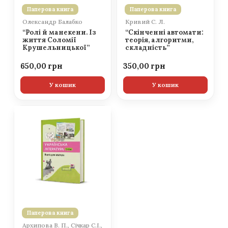
Паперова книга
Паперова книга
Олександр Балабко
Кривий С. Л.
“Ролі й манекени. Із
“Скінченні автомати:
життя Соломії
теорія, алгоритми,
Крушельницької”
складність”
650,00
350,00
У кошик
У кошик
Паперова книга
Архипова В. П., Січкар С.І.,