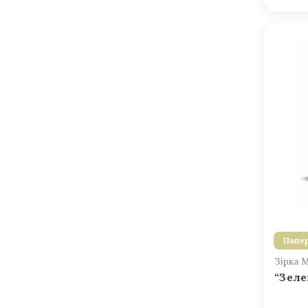
Папер
Зірка 
“Зеле