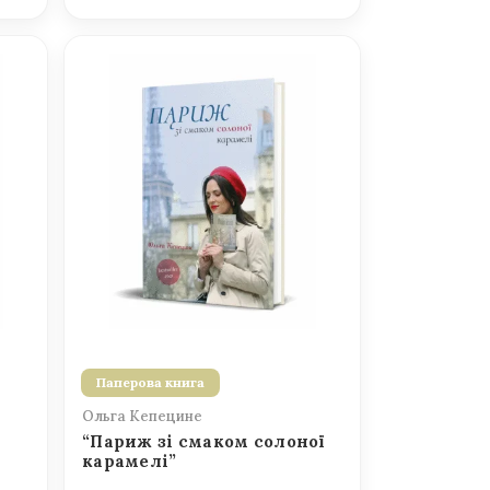
Паперова книга
Ольга Кепецине
“Париж зі смаком солоної
карамелі”