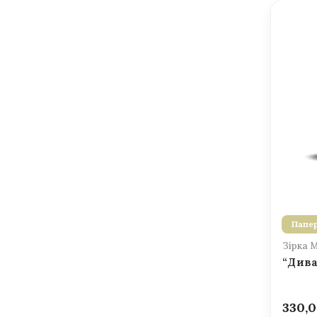
Папер
Зірка 
“Дива
330,