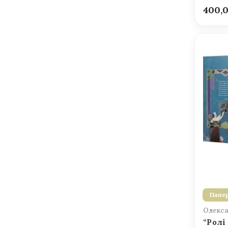
400,
Папер
Олекса
“Ролі