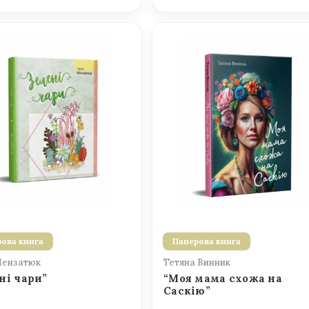
ова книга
Паперова книга
Мензатюк
Тетяна Винник
ні чари”
“Моя мама схожа на
Саскію”