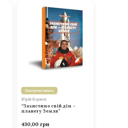
Паперова книга
Юрій Корнєв
“Захистимо свій дім –
планету Земля”
430,00