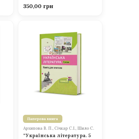
350,00
Паперова книга
Архипова В. П., Січкар С.І., Шило С.
“Українська література. 5