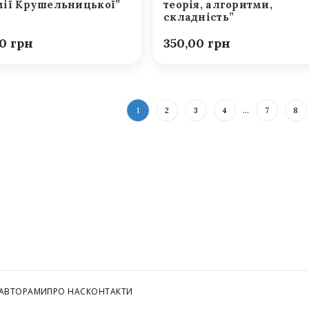
ії Крушельницької”
теорія, алгоритми,
складність”
00
350,00
1
2
3
4
…
7
8
 АВТОРАМИ
ПРО НАС
КОНТАКТИ