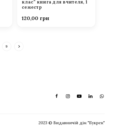
клас” книга для вчителя, 1
семестр
120,00
9
2023 © Видавничій дім "Букрек"