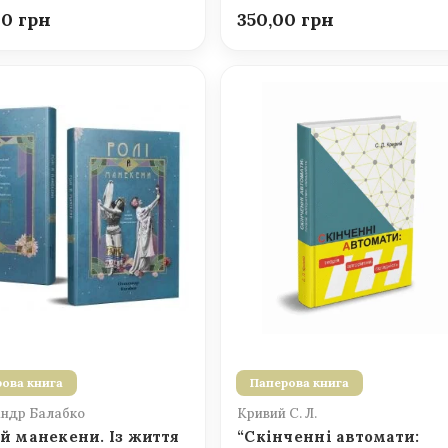
00
350,00
ова книга
Паперова книга
ндр Балабко
Кривий С. Л.
 й манекени. Із життя
“Скінченні автомати: