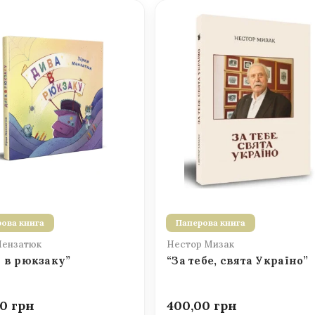
ова книга
Паперова книга
Мензатюк
Нестор Мизак
 в рюкзаку”
“За тебе, свята Україно”
00
400,00