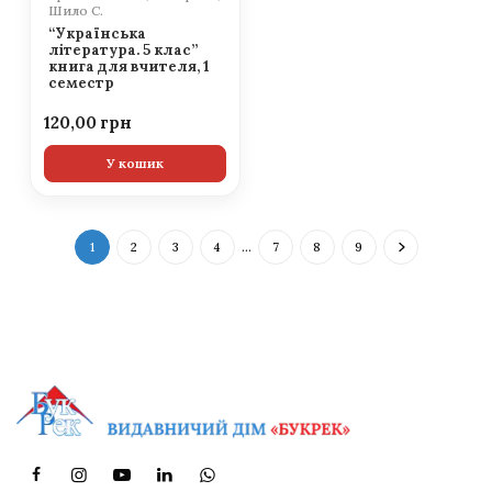
Шило С.
“Українська
література. 5 клас”
книга для вчителя, 1
семестр
120,00
У кошик
1
2
3
4
…
7
8
9