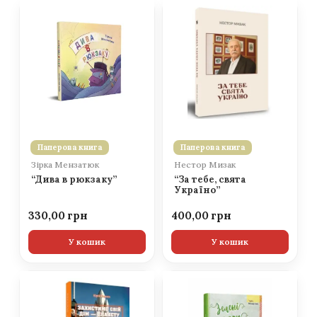
Паперова книга
Паперова книга
Зірка Мензатюк
Нестор Мизак
“Дива в рюкзаку”
“За тебе, свята
Україно”
330,00
400,00
У кошик
У кошик