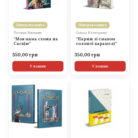
Паперова книга
Паперова книга
Тетяна Винник
Ольга Кепецине
“Моя мама схожа на
“Париж зі смаком
Саскію”
солоної карамелі”
350,00
350,00
У кошик
У кошик