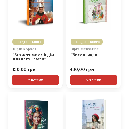
Паперова книга
Паперова книга
Юрій Корнєв
Зірка Мензатюк
“Захистимо свій дім –
“Зелені чари”
планету Земля”
430,00
400,00
У кошик
У кошик