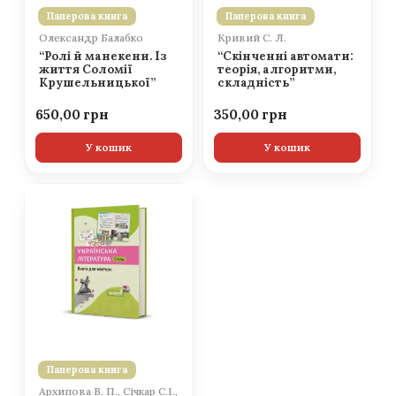
Паперова книга
Паперова книга
Олександр Балабко
Кривий С. Л.
“Ролі й манекени. Із
“Скінченні автомати:
життя Соломії
теорія, алгоритми,
Крушельницької”
складність”
650,00
350,00
У кошик
У кошик
Паперова книга
Архипова В. П., Січкар С.І.,