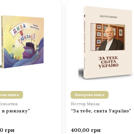
ова книга
Паперова книга
Мензатюк
Нестор Мизак
 в рюкзаку”
“За тебе, свята Україно”
00
400,00