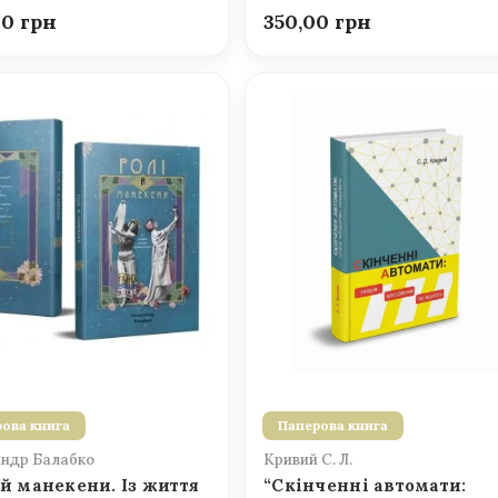
00
350,00
ова книга
Паперова книга
ндр Балабко
Кривий С. Л.
 й манекени. Із життя
“Скінченні автомати: