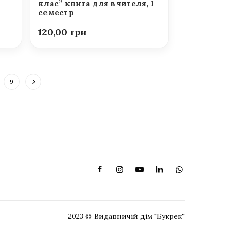
клас” книга для вчителя, 1
семестр
120,00
9
2023 © Видавничій дім "Букрек"