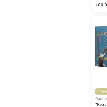
400,
Папер
Олекса
“Ролі