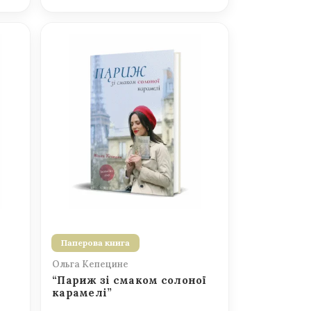
Паперова книга
Ольга Кепецине
“Париж зі смаком солоної
карамелі”