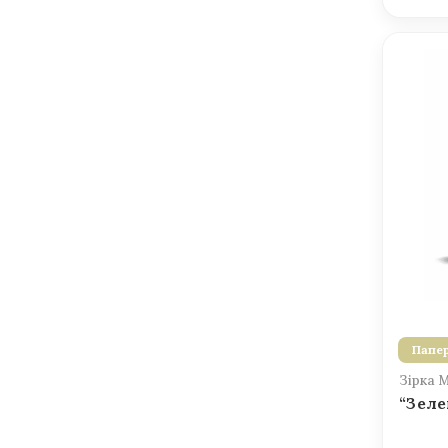
Папер
Зірка 
“Зеле