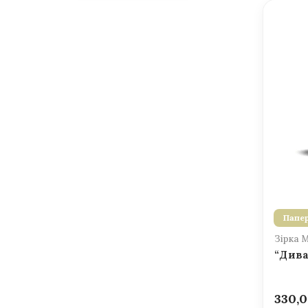
Папер
Зірка 
“Дива
330,