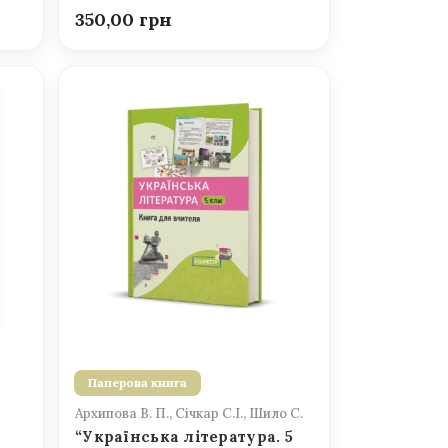
350,00
Паперова книга
Архипова В. П., Січкар С.І., Шило С.
“Українська література. 5