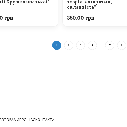
ії Крушельницької”
теорія, алгоритми,
складність”
00
350,00
1
2
3
4
…
7
8
 АВТОРАМИ
ПРО НАС
КОНТАКТИ