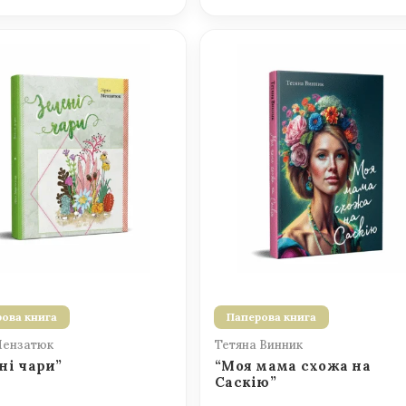
ова книга
Паперова книга
Мензатюк
Тетяна Винник
ні чари”
“Моя мама схожа на
Саскію”