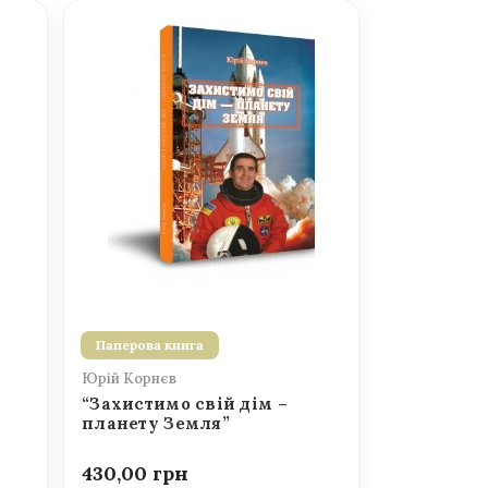
Паперова книга
Юрій Корнєв
“Захистимо свій дім –
планету Земля”
430,00