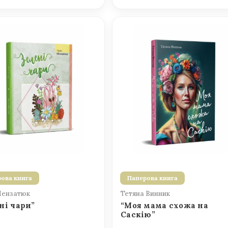
ова книга
Паперова книга
Мензатюк
Тетяна Винник
ні чари”
“Моя мама схожа на
Саскію”