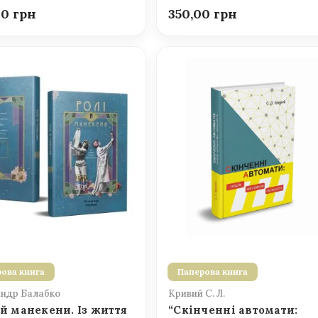
00
350,00
ова книга
Паперова книга
ндр Балабко
Кривий С. Л.
 й манекени. Із життя
“Скінченні автомати: