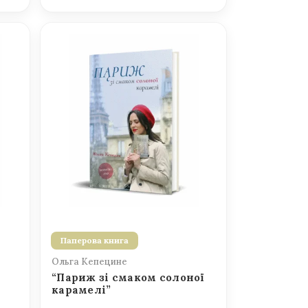
Паперова книга
Ольга Кепецине
“Париж зі смаком солоної
карамелі”