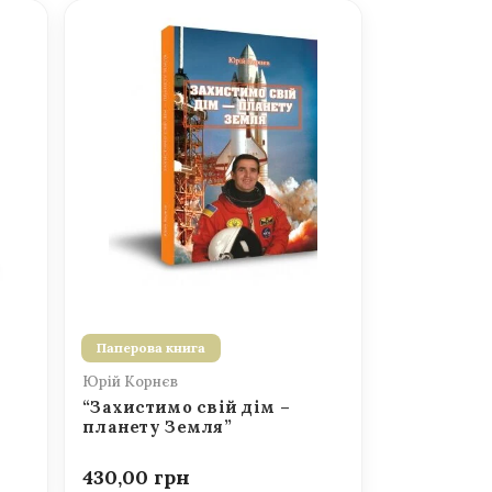
Паперова книга
Юрій Корнєв
“Захистимо свій дім –
планету Земля”
430,00