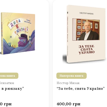
ова книга
Паперова книга
Мензатюк
Нестор Мизак
 в рюкзаку”
“За тебе, свята Україно”
00
400,00