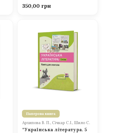
350,00
Паперова книга
Архипова В. П., Січкар С.І., Шило С.
“Українська література. 5