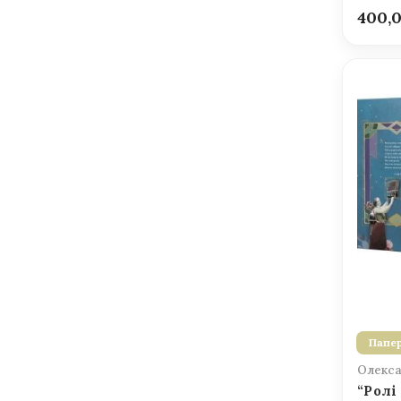
400,
Папер
Олекса
“Ролі