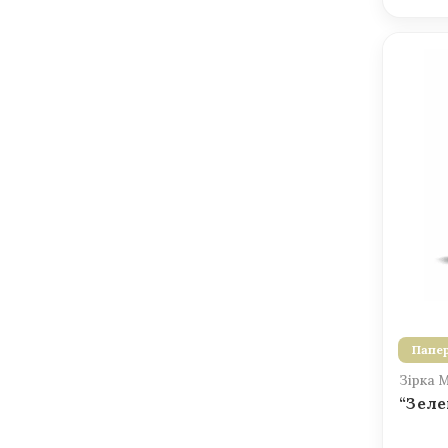
Папер
Зірка 
“Зеле