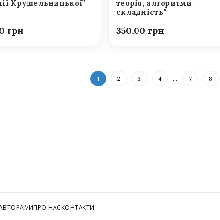
ії Крушельницької”
теорія, алгоритми,
складність”
00
350,00
1
2
3
4
…
7
8
 АВТОРАМИ
ПРО НАС
КОНТАКТИ