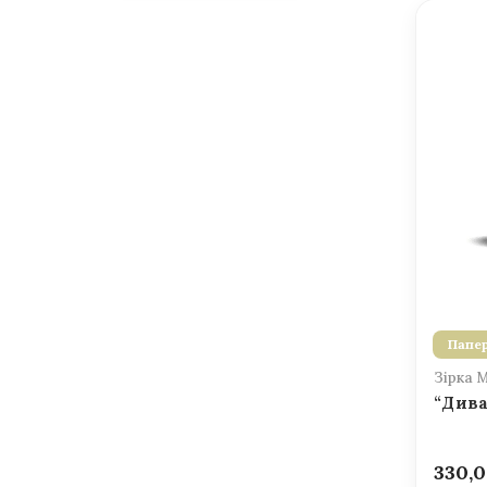
Папер
Зірка 
“Дива
330,