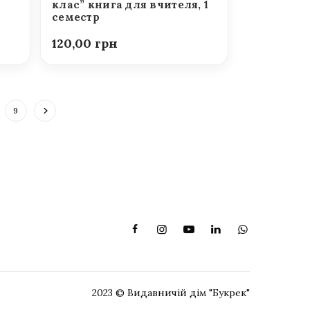
клас” книга для вчителя, 1
семестр
120,00
9
2023 © Видавничій дім "Букрек"