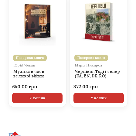
Паперова книга
Паперова книга
Юрій Чекан
Марія Никирса
Музика в часи
Чернівці. Тоді і тепер
великої війни
(UA, EN, DE, RO)
650,00
372,00
У кошик
У кошик