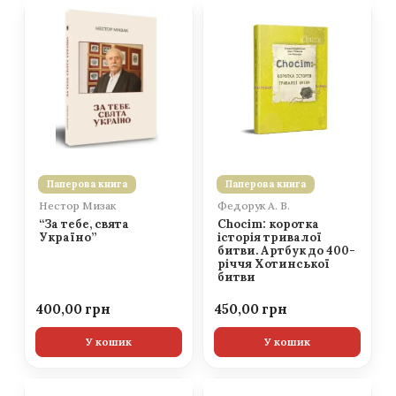
Паперова книга
Паперова книга
Нестор Мизак
Федорук А. В.
“За тебе, свята
Chocim: коротка
Україно”
історія тривалої
битви. Артбук до 400-
річчя Хотинської
битви
400,00
450,00
У кошик
У кошик