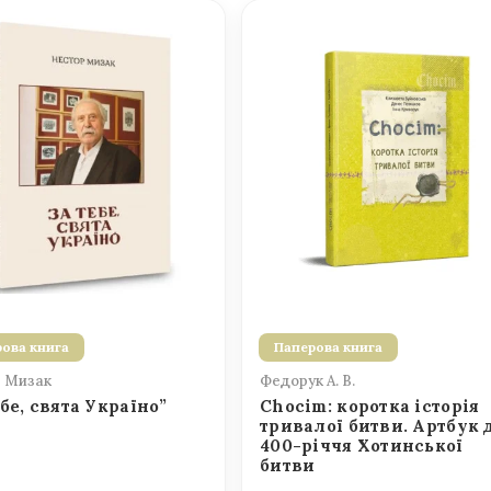
ова книга
Паперова книга
 Мизак
Федорук А. В.
ебе, свята Україно”
Chocim: коротка історія
тривалої битви. Артбук 
400-річчя Хотинської
битви