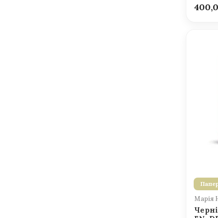
400,
Папер
Марія 
Черні