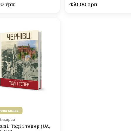
00
450,00
ова книга
Никирса
вці. Тоді і тепер (UA,