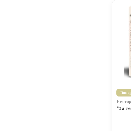
Папер
Нестор
“За т