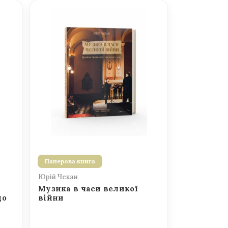
Паперова книга
Юрій Чекан
Музика в часи великої
до
війни