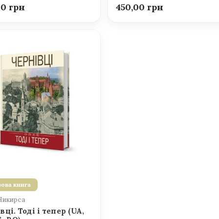
00
450,00
ова книга
Никирса
вці. Тоді і тепер (UA,