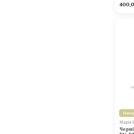
400,
Папер
Марія 
Черні