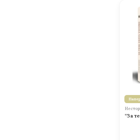
Папер
Нестор
“За т