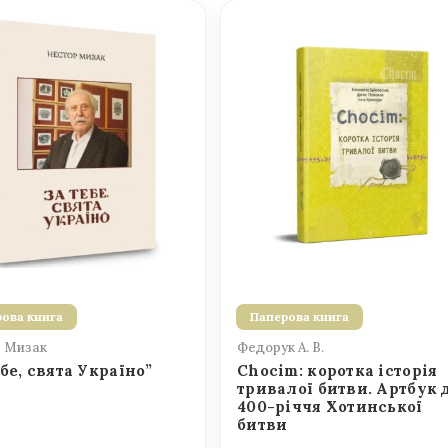
ова книга
Паперова книга
 Мизак
Федорук А. В.
ебе, свята Україно”
Chocim: коротка історія
тривалої битви. Артбук 
400-річчя Хотинської
битви