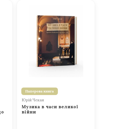
Паперова книга
Юрій Чекан
Музика в часи великої
до
війни