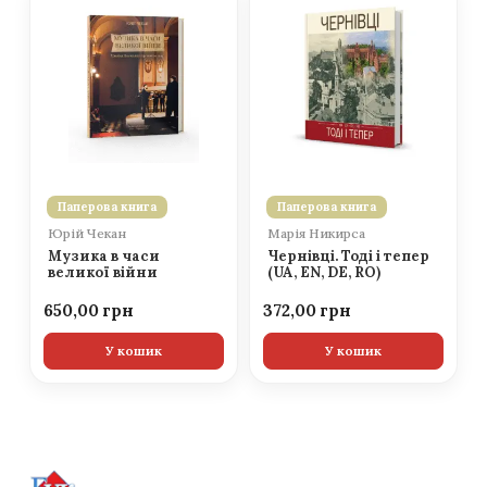
Паперова книга
Паперова книга
Юрій Чекан
Марія Никирса
Музика в часи
Чернівці. Тоді і тепер
великої війни
(UA, EN, DE, RO)
650,00
372,00
У кошик
У кошик