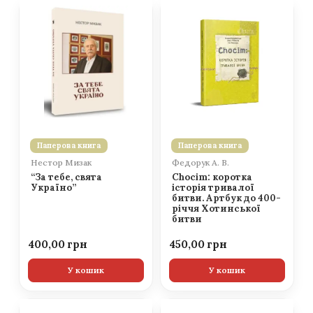
Паперова книга
Паперова книга
Нестор Мизак
Федорук А. В.
“За тебе, свята
Chocim: коротка
Україно”
історія тривалої
битви. Артбук до 400-
річчя Хотинської
битви
400,00
450,00
У кошик
У кошик