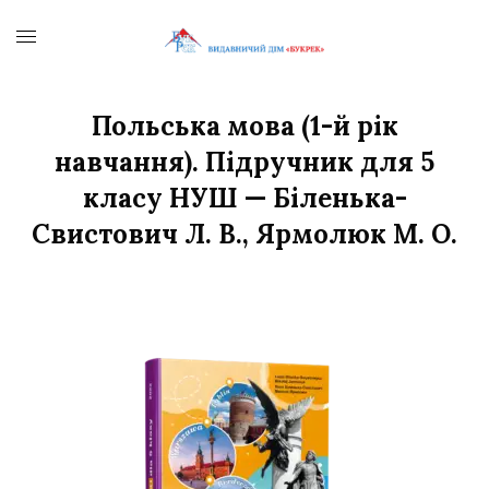
Польська мова (1-й рік
навчання). Підручник для 5
класу НУШ — Біленька-
Свистович Л. В., Ярмолюк М. О.