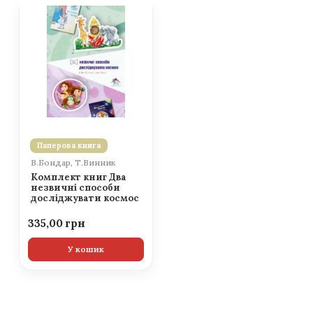
Паперова книга
В.Бондар, Т.Винник
Комплект книг Два
незвичні способи
досліджувати космос
335,00
У кошик