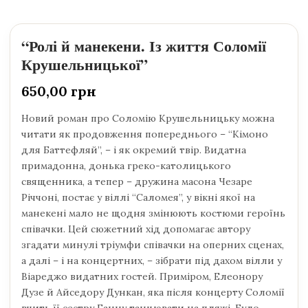
“Ролі й манекени. Із життя Соломії
Крушельницької”
650,00
грн
Новий роман про Соломію Крушельницьку можна
читати як продовження попереднього – “Кімоно
для Баттефляй”, – і як окремий твір. Видатна
примадонна, донька греко-католицького
священника, а тепер – дружина масона Чезаре
Річчоні, постає у віллі “Саломея”, у вікні якої на
манекені мало не щодня змінюють костюми героїнь
співачки. Цей сюжетний хід допомагає автору
згадати минулі тріумфи співачки на оперних сценах,
а далі – і на концертних, – зібрати під дахом вілли у
Віареджо видатних гостей. Приміром, Елеонору
Дузе й Айседору Дункан, яка після концерту Соломії
вчить її сестру Ганну танцювати на пляжі. Було