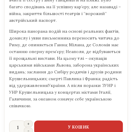
багато сподівань на її успішну кар’єру, але назаваді –
війна, закриття більшості театрів і “ворожий”
австрійський паспорт.
Широка панорама подій на основі реальних фактів,
домислу і уяви письменника переносить читача до
Риму, де опиняється Ганна; Мілана, де Соломія має
останню оперну прем’єру; Неаполя, де відбуваються
її прощальні вистави. На цьому тлі – окупація
царськими військами Львова, заборона українських
видань; заслання до Сибіру родичів і друзів родини
Крушельницьких; смерті Павлика і Франка; радість
від удержавленняУкраїни. А після поразки ЗУНР і
УНР Крушельницька у концертах містами Італії,
Галичини, за океаном означує себе українською
співачкою.
У КОШИК