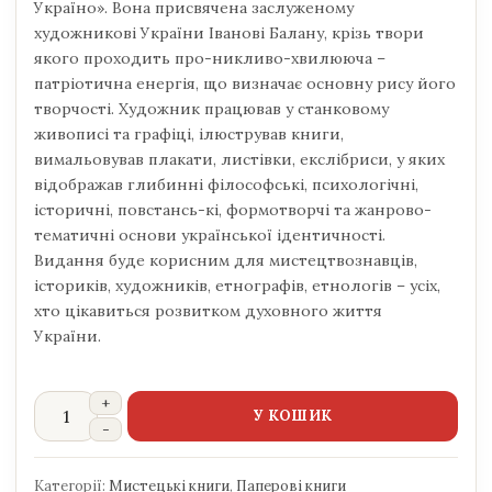
Україно». Вона присвячена заслуженому
художникові України Іванові Балану, крізь твори
якого проходить про-никливо-хвилююча –
патріотична енергія, що визначає основну рису його
творчості. Художник працював у станковому
живописі та графіці, ілюстрував книги,
вимальовував плакати, листівки, екслібриси, у яких
відображав глибинні філософські, психологічні,
історичні, повстансь-кі, формотворчі та жанрово-
тематичні основи української ідентичності.
Видання буде корисним для мистецтвознавців,
істориків, художників, етнографів, етнологів – усіх,
хто цікавиться розвитком духовного життя
України.
У КОШИК
Категорії:
Мистецькі книги
,
Паперові книги