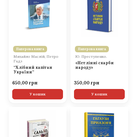
Паперова книга
Паперова книга
Михайло Маслій, Петро
Ю. Преступенко.
Гадз
«Нетлінні скарби
“Хлібний капітан
народу»
України”
650,00
350,00
У кошик
У кошик