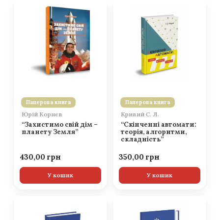
Паперова книга
Паперова книга
Юрій Корнєв
Кривий С. Л.
“Захистимо свій дім –
“Скінченні автомати:
планету Земля”
теорія, алгоритми,
складність”
430,00
350,00
У кошик
У кошик