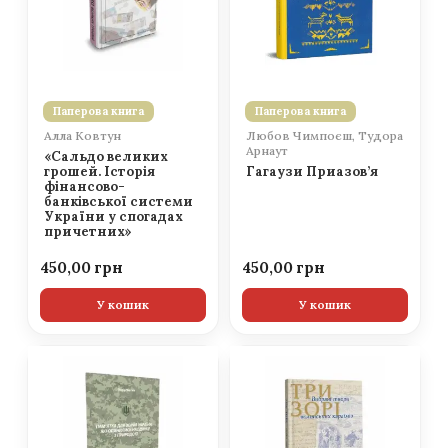
Паперова книга
Паперова книга
Алла Ковтун
Любов Чимпоєш, Тудора
Арнаут
«Сальдо великих
грошей. Історія
Гагаузи Приазов’я
фінансово-
банківської системи
України у спогадах
причетних»
450,00
450,00
У кошик
У кошик