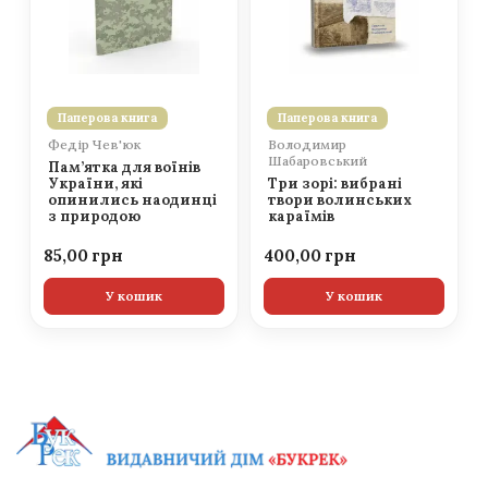
Паперова книга
Паперова книга
Федір Чев'юк
Володимир
Шабаровський
Пам’ятка для воїнів
України, які
Три зорі: вибрані
опинились наодинці
твори волинських
з природою
караїмів
85,00
400,00
У кошик
У кошик