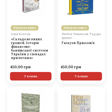
Паперова книга
Паперова книга
Алла Ковтун
Любов Чимпоєш, Тудора
Арнаут
«Сальдо великих
грошей. Історія
Гагаузи Приазов’я
фінансово-
банківської системи
України у спогадах
причетних»
450,00
450,00
У кошик
У кошик