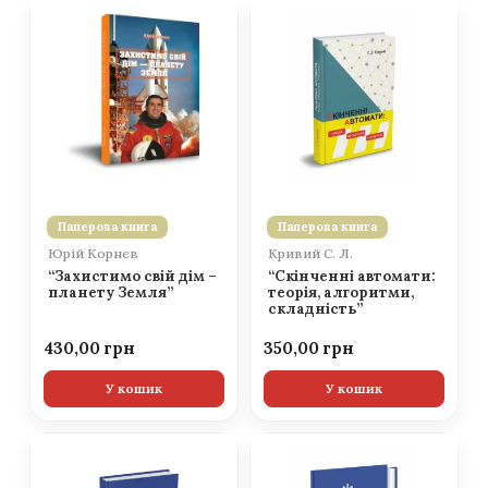
Паперова книга
Паперова книга
Юрій Корнєв
Кривий С. Л.
“Захистимо свій дім –
“Скінченні автомати:
планету Земля”
теорія, алгоритми,
складність”
430,00
350,00
У кошик
У кошик