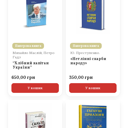
Паперова книга
Паперова книга
Михайло Маслій, Петро
Ю. Преступенко.
Гадз
«Нетлінні скарби
“Хлібний капітан
народу»
України”
650,00
350,00
У кошик
У кошик