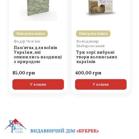
Паперова книга
Паперова книга
Федір Чев'юк
Володимир
Шабаровський
Пам’ятка для воїнів
України, які
Три зорі: вибрані
опинились наодинці
твори волинських
з природою
караїмів
85,00
400,00
У кошик
У кошик