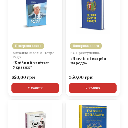
Паперова книга
Паперова книга
Михайло Маслій, Петро
Ю. Преступенко.
Гадз
«Нетлінні скарби
“Хлібний капітан
народу»
України”
650,00
350,00
У кошик
У кошик