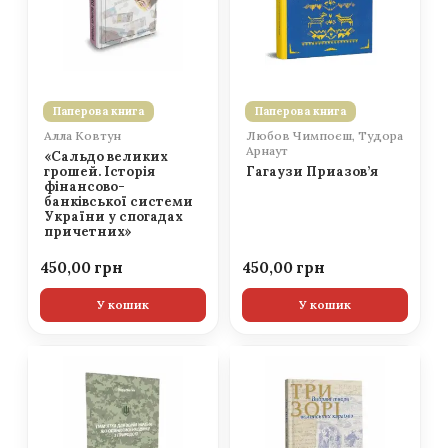
Паперова книга
Паперова книга
Алла Ковтун
Любов Чимпоєш, Тудора
Арнаут
«Сальдо великих
грошей. Історія
Гагаузи Приазов’я
фінансово-
банківської системи
України у спогадах
причетних»
450,00
450,00
У кошик
У кошик