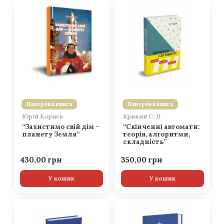
Паперова книга
Паперова книга
Юрій Корнєв
Кривий С. Л.
“Захистимо свій дім –
“Скінченні автомати:
планету Земля”
теорія, алгоритми,
складність”
430,00
350,00
У кошик
У кошик