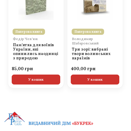
Паперова книга
Паперова книга
Федір Чев'юк
Володимир
Шабаровський
Пам’ятка для воїнів
України, які
Три зорі: вибрані
опинились наодинці
твори волинських
з природою
караїмів
85,00
400,00
У кошик
У кошик