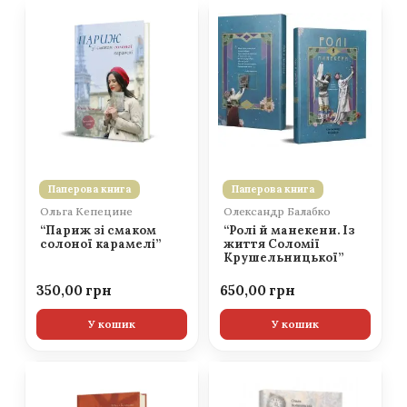
Паперова книга
Паперова книга
Ольга Кепецине
Олександр Балабко
“Париж зі смаком
“Ролі й манекени. Із
солоної карамелі”
життя Соломії
Крушельницької”
350,00
650,00
У кошик
У кошик