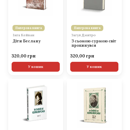
Паперова книга
Паперова книга
Інга Кейван
Загул Дмитро
Діти Беслану
З сьомою сурмою світ
прокинувся
320,00
320,00
У кошик
У кошик