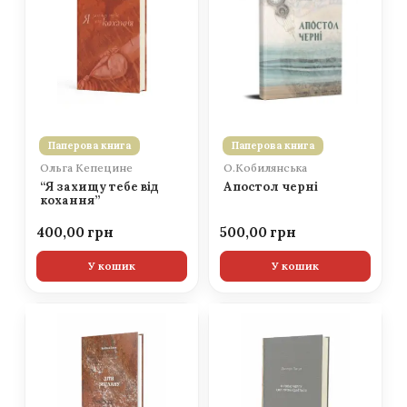
Паперова книга
Паперова книга
Ольга Кепецине
О.Кобилянська
“Я захищу тебе від
Апостол черні
кохання”
400,00
500,00
У кошик
У кошик