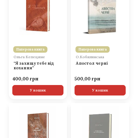
Паперова книга
Паперова книга
Ольга Кепецине
О.Кобилянська
“Я захищу тебе від
Апостол черні
кохання”
400,00
500,00
У кошик
У кошик