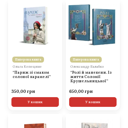
Паперова книга
Паперова книга
Ольга Кепецине
Олександр Балабко
“Париж зі смаком
“Ролі й манекени. Із
солоної карамелі”
життя Соломії
Крушельницької”
350,00
650,00
У кошик
У кошик