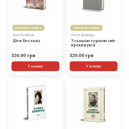
Паперова книга
Паперова книга
Інга Кейван
Загул Дмитро
Діти Беслану
З сьомою сурмою світ
прокинувся
320,00
320,00
У кошик
У кошик