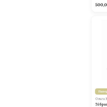
500,
Папер
Ольга 
Зібра