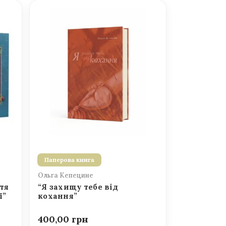
Паперова книга
Ольга Кепецине
тя
“Я захищу тебе від
ї”
кохання”
400,00