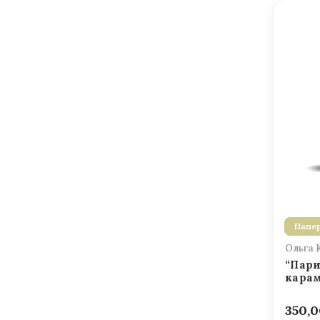
Папер
Ольга 
“Пари
карам
350,