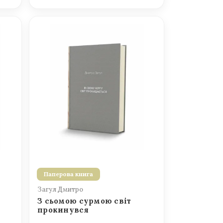
Паперова книга
Загул Дмитро
З сьомою сурмою світ
прокинувся