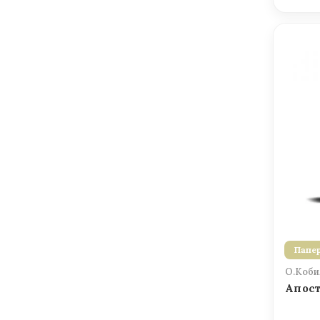
Папер
О.Коби
Апост