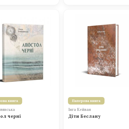
ова книга
Паперова книга
лянська
Інга Кейван
ол черні
Діти Беслану