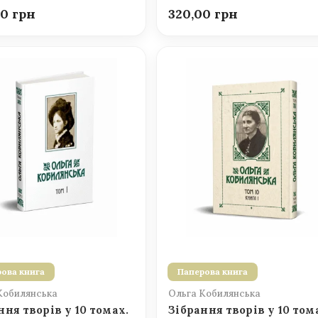
00
320,00
ова книга
Паперова книга
Кобилянська
Ольга Кобилянська
ння творів у 10 томах.
Зібрання творів у 10 том