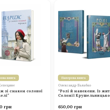
ова книга
Паперова книга
Кепецине
Олександр Балабко
ж зі смаком солоної
“Ролі й манекени. Із жит
елі”
Соломії Крушельницько
00
650,00