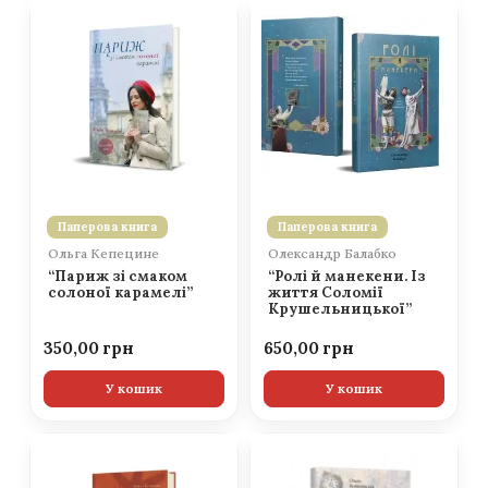
Паперова книга
Паперова книга
Ольга Кепецине
Олександр Балабко
“Париж зі смаком
“Ролі й манекени. Із
солоної карамелі”
життя Соломії
Крушельницької”
350,00
650,00
У кошик
У кошик