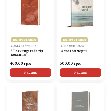
Паперова книга
Паперова книга
Ольга Кепецине
О.Кобилянська
“Я захищу тебе від
Апостол черні
кохання”
400,00
500,00
У кошик
У кошик