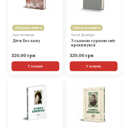
Паперова книга
Паперова книга
Інга Кейван
Загул Дмитро
Діти Беслану
З сьомою сурмою світ
прокинувся
320,00
320,00
У кошик
У кошик