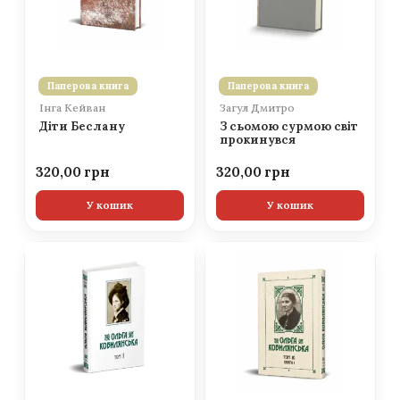
Паперова книга
Паперова книга
Інга Кейван
Загул Дмитро
Діти Беслану
З сьомою сурмою світ
прокинувся
320,00
320,00
У кошик
У кошик