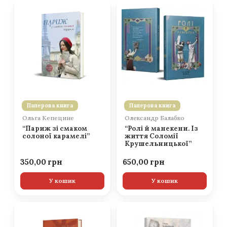
Паперова книга
Паперова книга
Ольга Кепецине
Олександр Балабко
“Париж зі смаком
“Ролі й манекени. Із
солоної карамелі”
життя Соломії
Крушельницької”
350,00
650,00
У кошик
У кошик