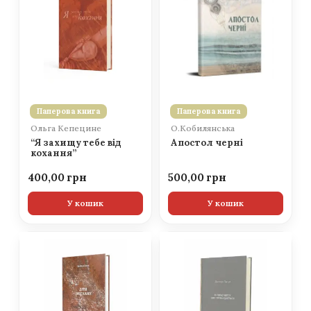
Паперова книга
Паперова книга
Ольга Кепецине
О.Кобилянська
“Я захищу тебе від
Апостол черні
кохання”
400,00
500,00
У кошик
У кошик