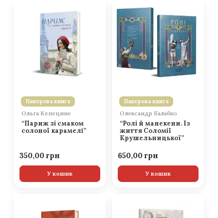
Паперова книга
Паперова книга
Ольга Кепецине
Олександр Балабко
“Париж зі смаком
“Ролі й манекени. Із
солоної карамелі”
життя Соломії
Крушельницької”
350,00
650,00
У кошик
У кошик