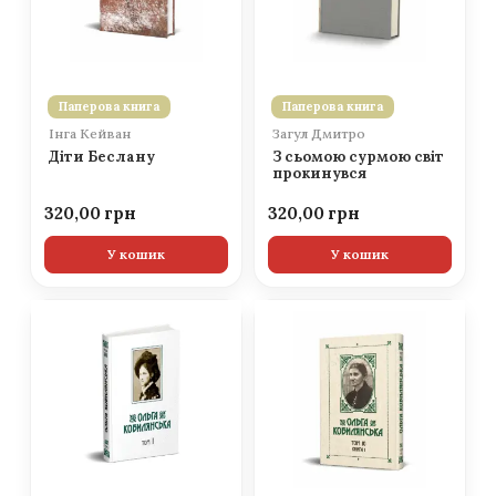
Паперова книга
Паперова книга
Інга Кейван
Загул Дмитро
Діти Беслану
З сьомою сурмою світ
прокинувся
320,00
320,00
У кошик
У кошик