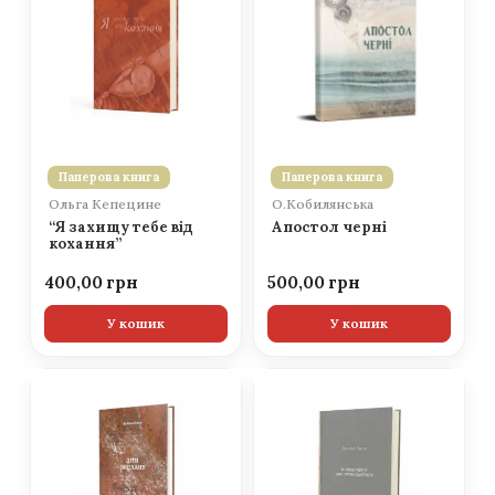
Паперова книга
Паперова книга
Ольга Кепецине
О.Кобилянська
“Я захищу тебе від
Апостол черні
кохання”
400,00
500,00
У кошик
У кошик