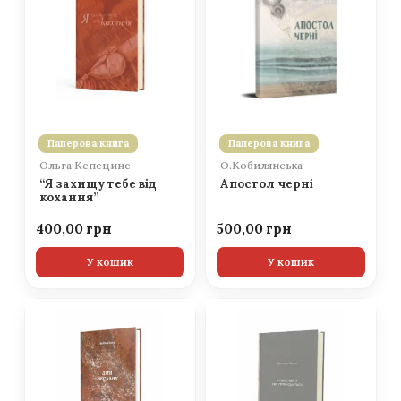
Паперова книга
Паперова книга
Ольга Кепецине
О.Кобилянська
“Я захищу тебе від
Апостол черні
кохання”
400,00
500,00
У кошик
У кошик