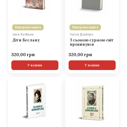
Паперова книга
Паперова книга
Інга Кейван
Загул Дмитро
Діти Беслану
З сьомою сурмою світ
прокинувся
320,00
320,00
У кошик
У кошик