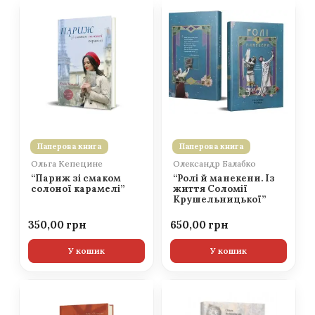
Паперова книга
Паперова книга
Ольга Кепецине
Олександр Балабко
“Париж зі смаком
“Ролі й манекени. Із
солоної карамелі”
життя Соломії
Крушельницької”
350,00
650,00
У кошик
У кошик