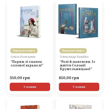
Паперова книга
Паперова книга
Ольга Кепецине
Олександр Балабко
“Париж зі смаком
“Ролі й манекени. Із
солоної карамелі”
життя Соломії
Крушельницької”
350,00
650,00
У кошик
У кошик