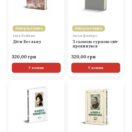
Паперова книга
Паперова книга
Інга Кейван
Загул Дмитро
Діти Беслану
З сьомою сурмою світ
прокинувся
320,00
320,00
У кошик
У кошик