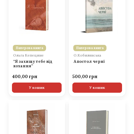
Паперова книга
Паперова книга
Ольга Кепецине
О.Кобилянська
“Я захищу тебе від
Апостол черні
кохання”
400,00
500,00
У кошик
У кошик