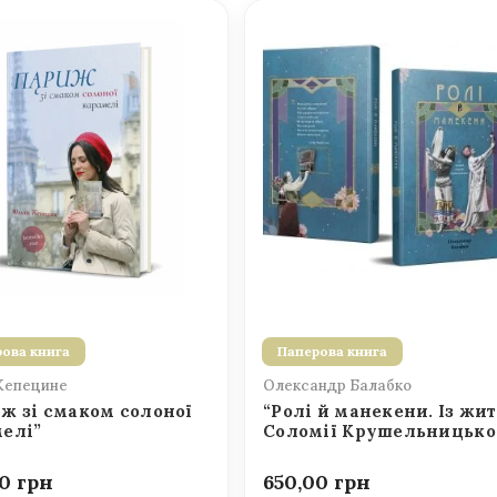
ова книга
Паперова книга
Кепецине
Олександр Балабко
ж зі смаком солоної
“Ролі й манекени. Із жит
елі”
Соломії Крушельницько
00
650,00