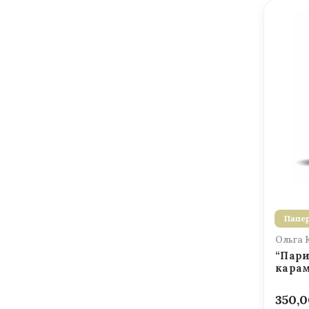
Папер
Ольга 
“Пари
карам
350,