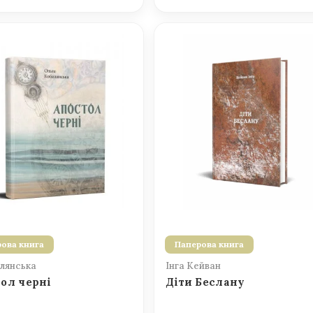
ова книга
Паперова книга
лянська
Інга Кейван
ол черні
Діти Беслану