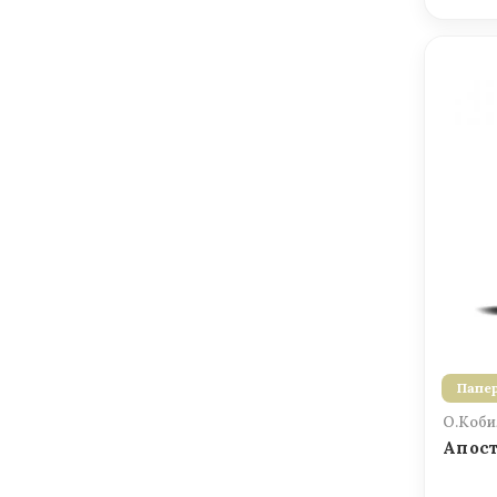
Папер
О.Коби
Апост