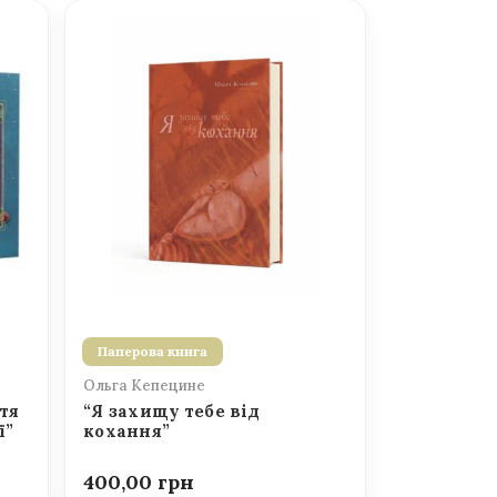
Паперова книга
Ольга Кепецине
тя
“Я захищу тебе від
ї”
кохання”
400,00