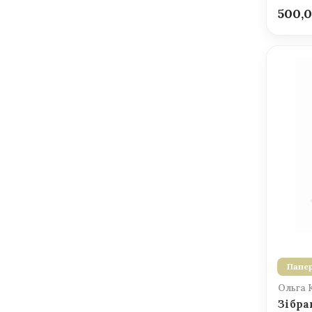
500,
Папер
Ольга 
Зібра