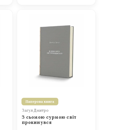
Паперова книга
Загул Дмитро
З сьомою сурмою світ
прокинувся