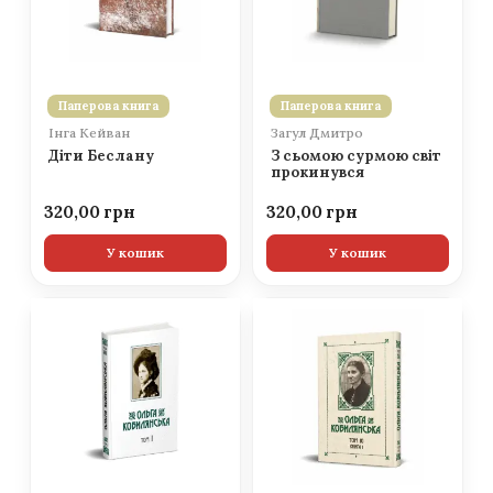
Паперова книга
Паперова книга
Інга Кейван
Загул Дмитро
Діти Беслану
З сьомою сурмою світ
прокинувся
320,00
320,00
У кошик
У кошик