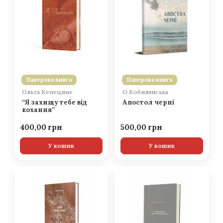
Паперова книга
Паперова книга
Ольга Кепецине
О.Кобилянська
“Я захищу тебе від
Апостол черні
кохання”
400,00
500,00
У кошик
У кошик