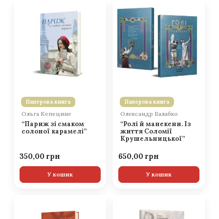
Паперова книга
Паперова книга
Ольга Кепецине
Олександр Балабко
“Париж зі смаком
“Ролі й манекени. Із
солоної карамелі”
життя Соломії
Крушельницької”
350,00
650,00
У кошик
У кошик