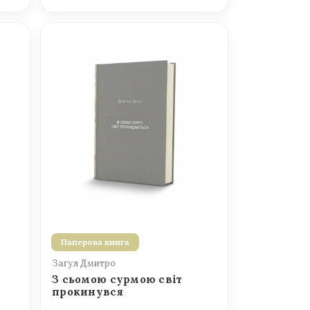
Паперова книга
Загул Дмитро
З сьомою сурмою світ
прокинувся