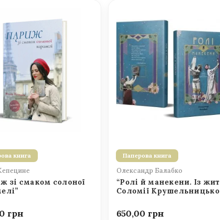
ова книга
Паперова книга
Кепецине
Олександр Балабко
ж зі смаком солоної
“Ролі й манекени. Із жит
елі”
Соломії Крушельницько
00
650,00