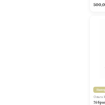
500,
Папер
Ольга 
Зібра