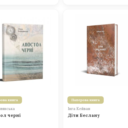
ова книга
Паперова книга
лянська
Інга Кейван
ол черні
Діти Беслану