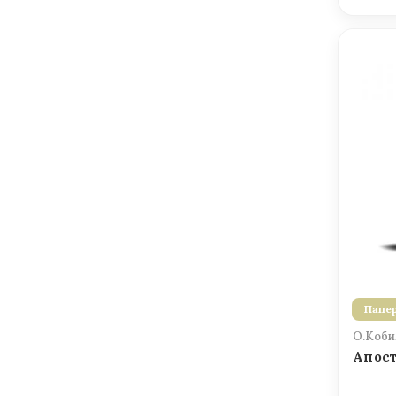
Папер
О.Коби
Апост