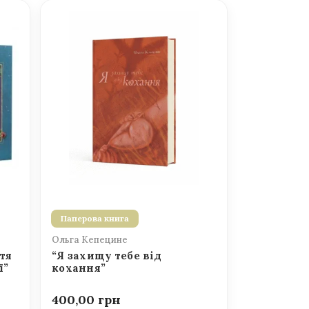
Паперова книга
Ольга Кепецине
тя
“Я захищу тебе від
ї”
кохання”
400,00