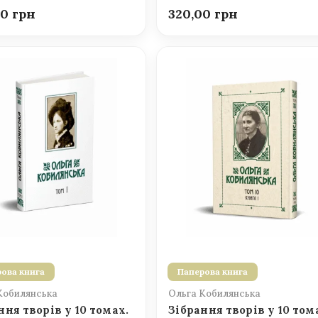
00
320,00
ова книга
Паперова книга
Кобилянська
Ольга Кобилянська
ння творів у 10 томах.
Зібрання творів у 10 том