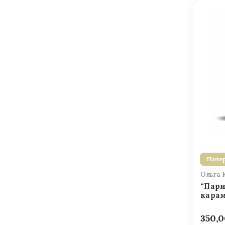
Папер
Ольга 
“Пари
карам
350,