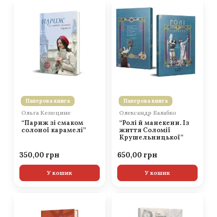
Паперова книга
Паперова книга
Ольга Кепецине
Олександр Балабко
“Париж зі смаком
“Ролі й манекени. Із
солоної карамелі”
життя Соломії
Крушельницької”
350,00
650,00
У кошик
У кошик