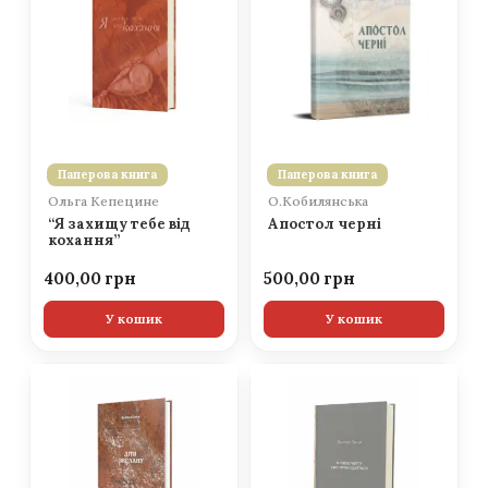
Паперова книга
Паперова книга
Ольга Кепецине
О.Кобилянська
“Я захищу тебе від
Апостол черні
кохання”
400,00
500,00
У кошик
У кошик