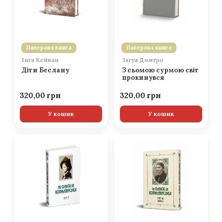
Паперова книга
Паперова книга
Інга Кейван
Загул Дмитро
Діти Беслану
З сьомою сурмою світ
прокинувся
320,00
320,00
У кошик
У кошик