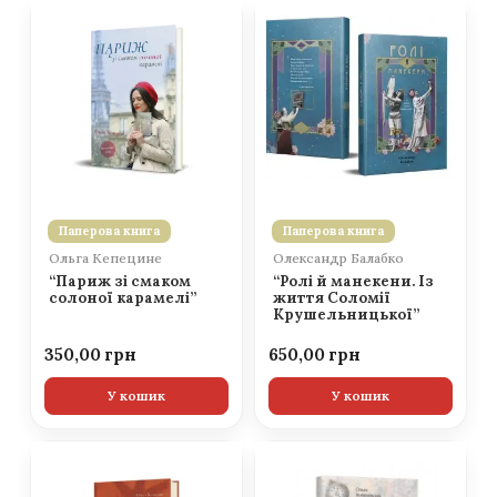
Паперова книга
Паперова книга
Ольга Кепецине
Олександр Балабко
“Париж зі смаком
“Ролі й манекени. Із
солоної карамелі”
життя Соломії
Крушельницької”
350,00
650,00
У кошик
У кошик