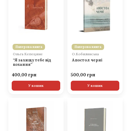
Паперова книга
Паперова книга
Ольга Кепецине
О.Кобилянська
“Я захищу тебе від
Апостол черні
кохання”
400,00
500,00
У кошик
У кошик