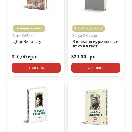
Паперова книга
Паперова книга
Інга Кейван
Загул Дмитро
Діти Беслану
З сьомою сурмою світ
прокинувся
320,00
320,00
У кошик
У кошик