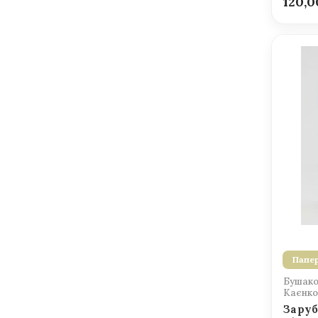
120,
Папер
Бушаков
Каєнко 
Заруб