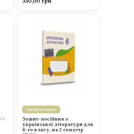
350,00
Паперова книга
о С.
Зошит-посібник з
української літератури для
6-го класу, на 2 семестр