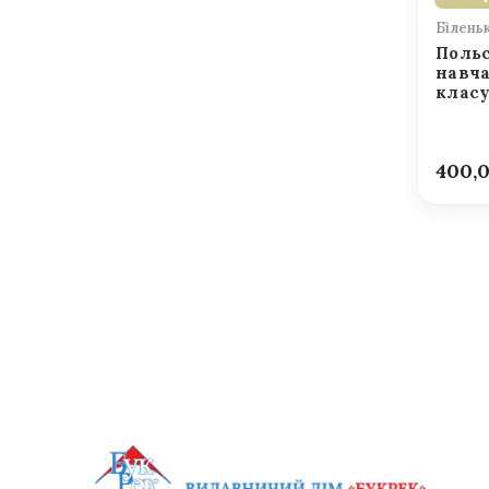
Білень
Польс
навча
клас
400,