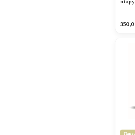
підру
350,
Папер