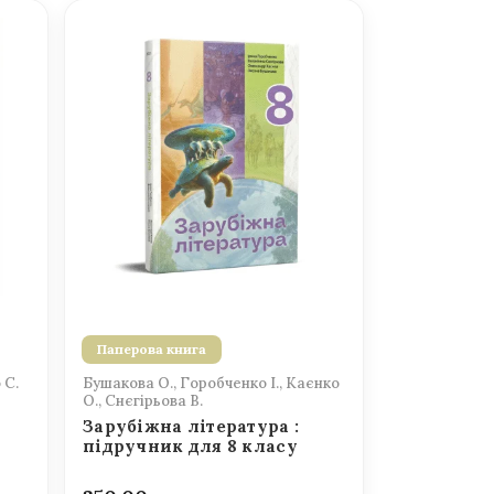
Паперова книга
 С.
Бушакова О., Горобченко І., Каєнко
О., Снєгірьова В.
Зарубіжна література :
підручник для 8 класу