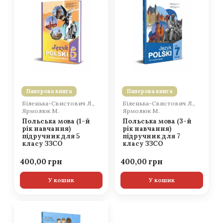
Паперова книга
Паперова книга
Біленька-Свистович Л.,
Біленька-Свистович Л.,
Ярмолюк М.
Ярмолюк М.
Польська мова (1-й
Польська мова (3-й
рік навчання)
рік навчання)
підручник для 5
підручник для 7
класу ЗЗСО
класу ЗЗСО
400,00
400,00
У кошик
У кошик