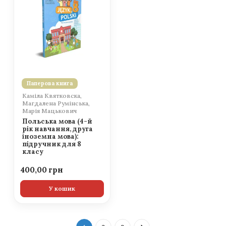
Паперова книга
Каміла Квятковска,
Магдалена Румінська,
Марія Мацькович
Польська мова (4-й
рік навчання, друга
іноземна мова):
підручник для 8
класу
400,00
У кошик