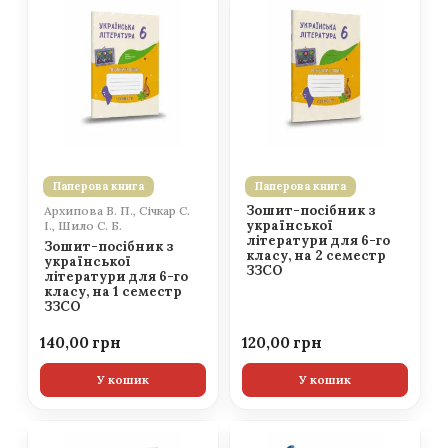
Паперова книга
Паперова книга
Зошит-посібник з
Архипова В. П., Січкар С.
української
І., Шило С. Б.
літератури для 6-го
Зошит-посібник з
класу, на 2 семестр
української
ЗЗСО
літератури для 6-го
класу, на 1 семестр
ЗЗСО
140,00
120,00
У кошик
У кошик