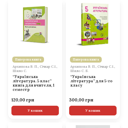
Паперова книга
Паперова книга
Архипова В. П., Січкар С.І.,
Архипова В. П., Січкар С.І.,
Шило С.
Шило С. Б.
“Українська
“Українська
література. 5 клас”
література” для 5-го
книга для вчителя, 1
класу
семестр
120,00
300,00
У кошик
У кошик