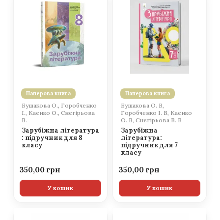
Паперова книга
Паперова книга
Бушакова О., Горобченко
Бушакова О. В,
І., Каєнко О., Снєгірьова
Горобченко І. В, Каєнко
В.
О. В, Снєгірьова В. В
Зарубіжна література
Зарубіжна
: підручник для 8
література:
класу
підручник для 7
класу
350,00
350,00
У кошик
У кошик