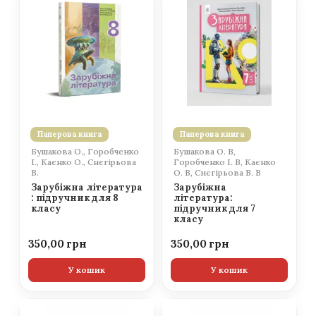
Паперова книга
Паперова книга
Бушакова О., Горобченко
Бушакова О. В,
І., Каєнко О., Снєгірьова
Горобченко І. В, Каєнко
В.
О. В, Снєгірьова В. В
Зарубіжна література
Зарубіжна
: підручник для 8
література:
класу
підручник для 7
класу
350,00
350,00
У кошик
У кошик