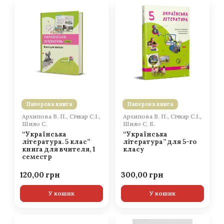
Паперова книга
Паперова книга
Архипова В. П., Січкар С.І.,
Архипова В. П., Січкар С.І.,
Шило С.
Шило С. Б.
“Українська
“Українська
література. 5 клас”
література” для 5-го
книга для вчителя, 1
класу
семестр
120,00
300,00
У кошик
У кошик