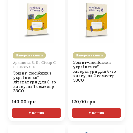
Паперова книга
Паперова книга
Зошит-посібник з
Архипова В. П., Січкар С.
української
І., Шило С. Б.
літератури для 6-го
Зошит-посібник з
класу, на 2 семестр
української
ЗЗСО
літератури для 6-го
класу, на 1 семестр
ЗЗСО
140,00
120,00
У кошик
У кошик