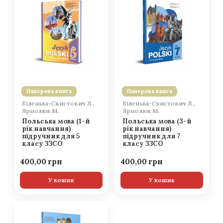
Паперова книга
Паперова книга
Біленька-Свистович Л.,
Біленька-Свистович Л.,
Ярмолюк М.
Ярмолюк М.
Польська мова (1-й
Польська мова (3-й
рік навчання)
рік навчання)
підручник для 5
підручник для 7
класу ЗЗСО
класу ЗЗСО
400,00
400,00
У кошик
У кошик