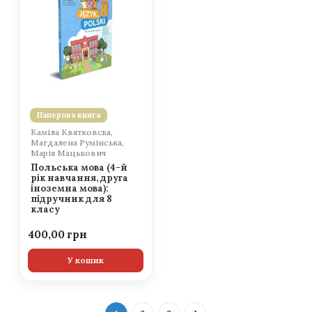
Паперова книга
Каміла Квятковска,
Магдалена Румінська,
Марія Мацькович
Польська мова (4-й
рік навчання, друга
іноземна мова):
підручник для 8
класу
400,00
У кошик