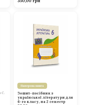
350,00
Паперова книга
о С.
Зошит-посібник з
української літератури для
6-го класу, на 2 семестр