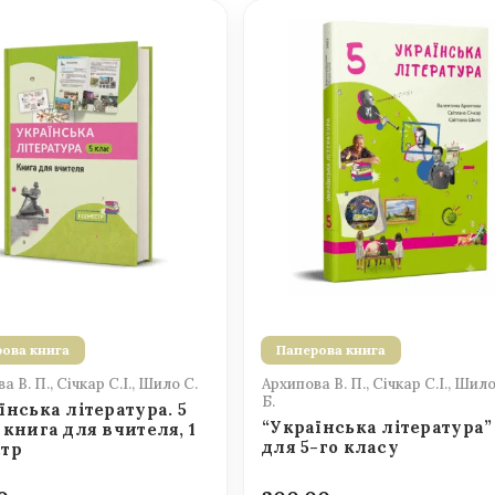
ова книга
Паперова книга
а В. П., Січкар С.І., Шило С.
Архипова В. П., Січкар С.І., Шило
Б.
їнська література. 5
“Українська література”
 книга для вчителя, 1
для 5-го класу
стр