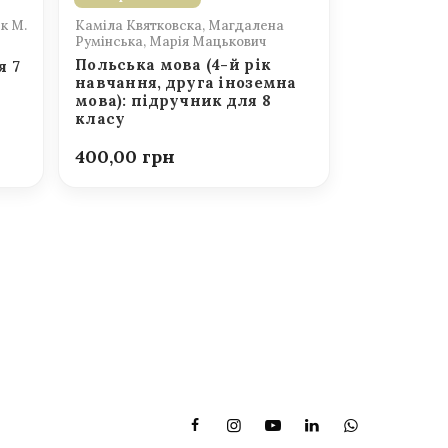
к М.
Каміла Квятковска, Магдалена
Румінська, Марія Мацькович
Польська мова (4-й рік
я 7
навчання, друга іноземна
мова): підручник для 8
класу
400,00