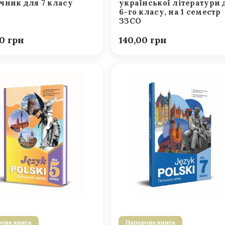
чник для 7 класу
української літератури 
6-го класу, на 1 семестр
ЗЗСО
00
140,00
ова книга
Паперова книга