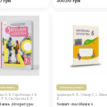
00
300,00
ова книга
Паперова книга
а О. В, Горобченко І. В,
Архипова В. П., Січкар С. І., Шил
О. В, Снєгірьова В. В
Б.
іжна література:
Зошит-посібник з