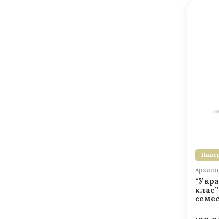
Папер
Архипов
“Укра
клас”
семе