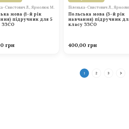
ка-Свистович Л., Ярмолюк М.
Біленька-Свистович Л., Ярмолю
ька мова (1-й рік
Польська мова (3-й рік
ння) підручник для 5
навчання) підручник дл
у ЗЗСО
класу ЗЗСО
00
400,00
1
2
3