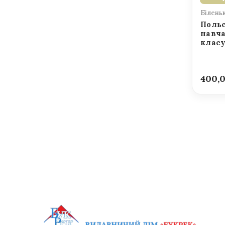
Білень
Польс
навча
клас
400,