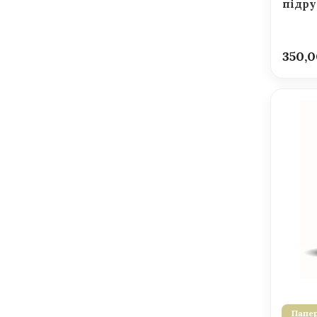
підру
350,
Папер