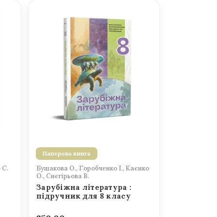
Паперова книга
 С.
Бушакова О., Горобченко І., Каєнко
О., Снєгірьова В.
Зарубіжна література :
підручник для 8 класу