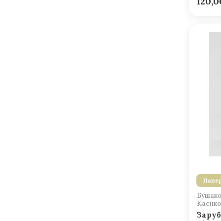
120,
Папер
Бушаков
Каєнко 
Заруб