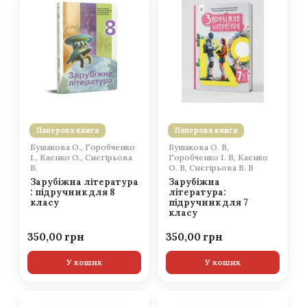
Паперова книга
Паперова книга
Бушакова О., Горобченко
Бушакова О. В,
І., Каєнко О., Снєгірьова
Горобченко І. В, Каєнко
В.
О. В, Снєгірьова В. В
Зарубіжна література
Зарубіжна
: підручник для 8
література:
класу
підручник для 7
класу
350,00
350,00
У кошик
У кошик