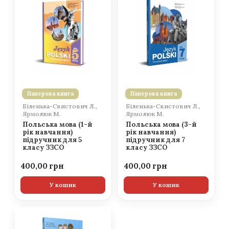
Паперова книга
Паперова книга
Біленька-Свистович Л.,
Біленька-Свистович Л.,
Ярмолюк М.
Ярмолюк М.
Польська мова (1-й
Польська мова (3-й
рік навчання)
рік навчання)
підручник для 5
підручник для 7
класу ЗЗСО
класу ЗЗСО
400,00
400,00
У кошик
У кошик