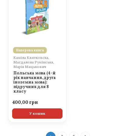
Паперова книга
Каміла Квятковска,
Магдалена Румінська,
Марія Мацькович
Польська мова (4-й
рік навчання, друга
іноземна мова):
підручник для 8
класу
400,00
У кошик