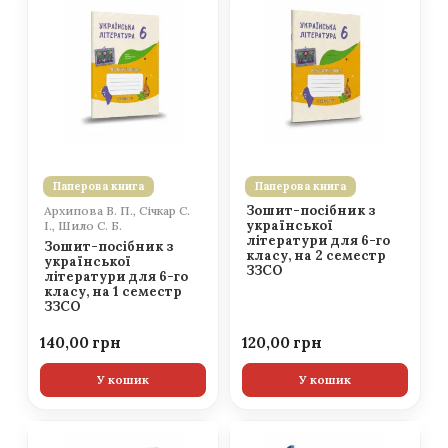
Паперова книга
Паперова книга
Зошит-посібник з
Архипова В. П., Січкар С.
української
І., Шило С. Б.
літератури для 6-го
Зошит-посібник з
класу, на 2 семестр
української
ЗЗСО
літератури для 6-го
класу, на 1 семестр
ЗЗСО
140,00
120,00
У кошик
У кошик