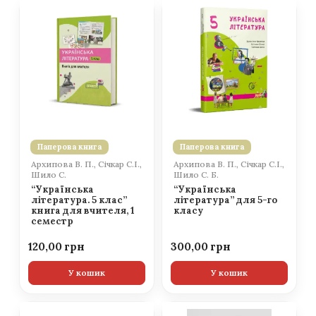
Паперова книга
Паперова книга
Архипова В. П., Січкар С.І.,
Архипова В. П., Січкар С.І.,
Шило С.
Шило С. Б.
“Українська
“Українська
література. 5 клас”
література” для 5-го
книга для вчителя, 1
класу
семестр
120,00
300,00
У кошик
У кошик