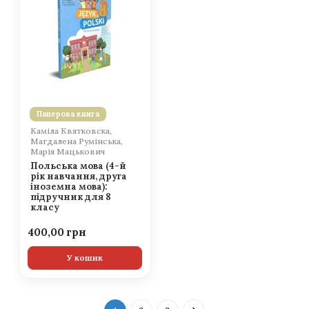
Паперова книга
Каміла Квятковска,
Магдалена Румінська,
Марія Мацькович
Польська мова (4-й
рік навчання, друга
іноземна мова):
підручник для 8
класу
400,00
У кошик