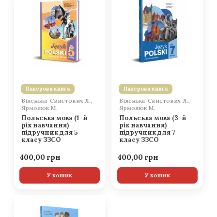
Паперова книга
Паперова книга
Біленька-Свистович Л.,
Біленька-Свистович Л.,
Ярмолюк М.
Ярмолюк М.
Польська мова (1-й
Польська мова (3-й
рік навчання)
рік навчання)
підручник для 5
підручник для 7
класу ЗЗСО
класу ЗЗСО
400,00
400,00
У кошик
У кошик