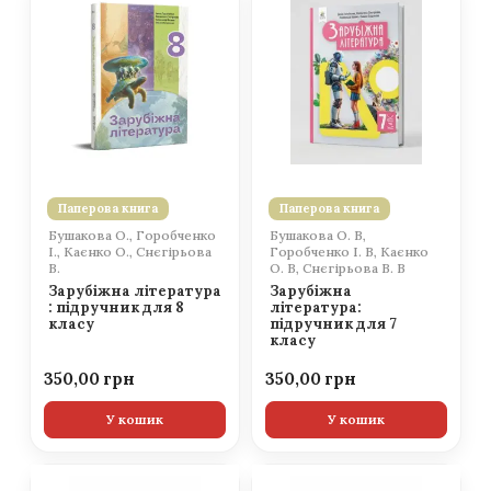
Паперова книга
Паперова книга
Бушакова О., Горобченко
Бушакова О. В,
І., Каєнко О., Снєгірьова
Горобченко І. В, Каєнко
В.
О. В, Снєгірьова В. В
Зарубіжна література
Зарубіжна
: підручник для 8
література:
класу
підручник для 7
класу
350,00
350,00
У кошик
У кошик