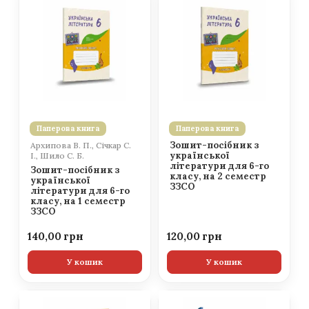
Паперова книга
Паперова книга
Зошит-посібник з
Архипова В. П., Січкар С.
української
І., Шило С. Б.
літератури для 6-го
Зошит-посібник з
класу, на 2 семестр
української
ЗЗСО
літератури для 6-го
класу, на 1 семестр
ЗЗСО
140,00
120,00
У кошик
У кошик