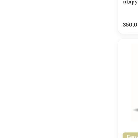
підру
350,
Папер