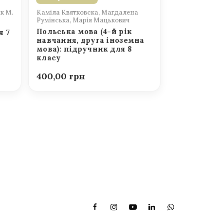
к М.
Каміла Квятковска, Магдалена
Румінська, Марія Мацькович
Польська мова (4-й рік
я 7
навчання, друга іноземна
мова): підручник для 8
класу
400,00