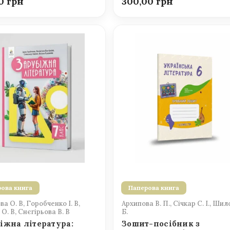
00
300,00
ова книга
Паперова книга
а О. В, Горобченко І. В,
Архипова В. П., Січкар С. І., Шил
О. В, Снєгірьова В. В
Б.
іжна література:
Зошит-посібник з