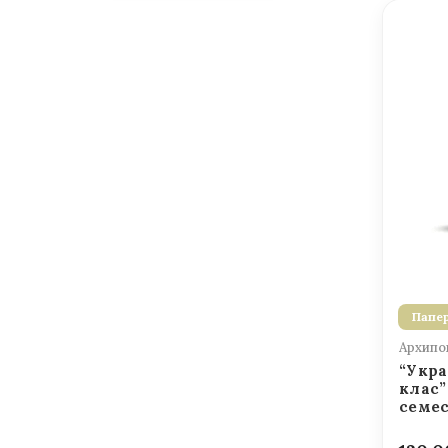
Папер
Архипов
“Укра
клас”
семе