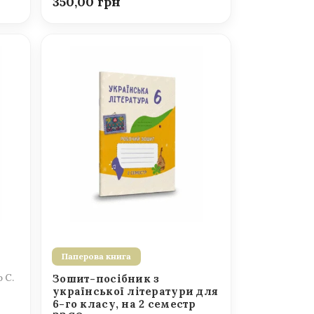
350,00
Паперова книга
о С.
Зошит-посібник з
української літератури для
6-го класу, на 2 семестр