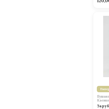
120,
Папер
Бушаков
Каєнко 
Заруб