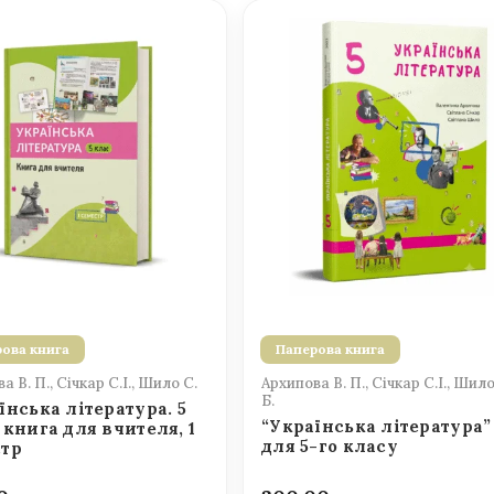
ова книга
Паперова книга
а В. П., Січкар С.І., Шило С.
Архипова В. П., Січкар С.І., Шило
Б.
їнська література. 5
“Українська література”
 книга для вчителя, 1
для 5-го класу
стр