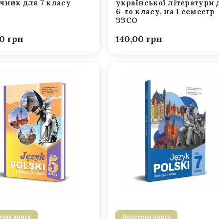
чник для 7 класу
української літератури 
6-го класу, на 1 семестр
ЗЗСО
00
140,00
ова книга
Паперова книга