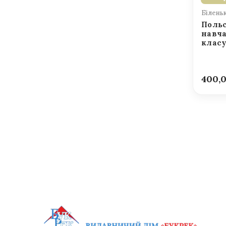
Білень
Польс
навча
клас
400,