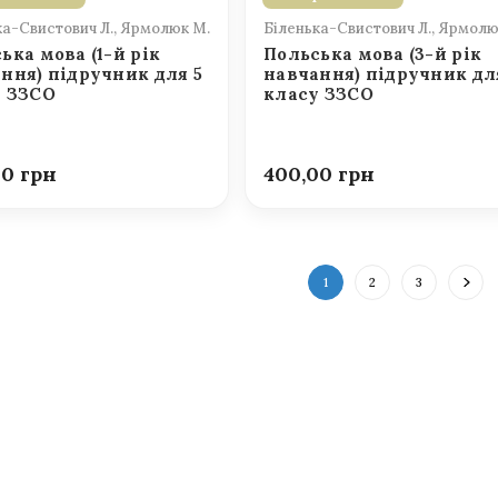
ка-Свистович Л., Ярмолюк М.
Біленька-Свистович Л., Ярмолю
ька мова (1-й рік
Польська мова (3-й рік
ння) підручник для 5
навчання) підручник дл
у ЗЗСО
класу ЗЗСО
00
400,00
1
2
3