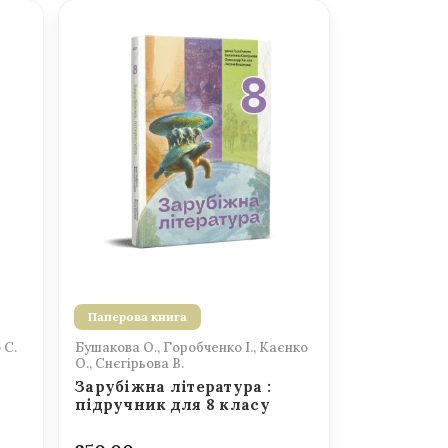
Паперова книга
 С.
Бушакова О., Горобченко І., Каєнко
О., Снєгірьова В.
Зарубіжна література :
підручник для 8 класу