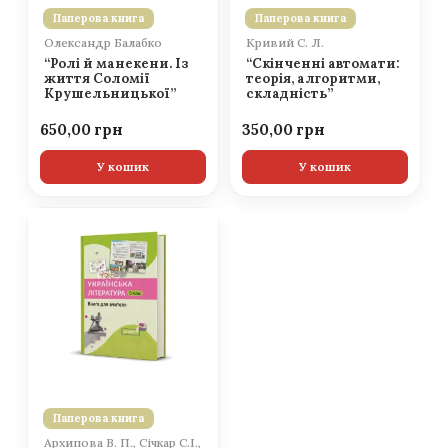
Паперова книга
Паперова книга
Олександр Балабко
Кривий С. Л.
“Ролі й манекени. Із
“Скінченні автомати:
життя Соломії
теорія, алгоритми,
Крушельницької”
складність”
650,00
350,00
У кошик
У кошик
Паперова книга
Архипова В. П., Січкар С.І.,