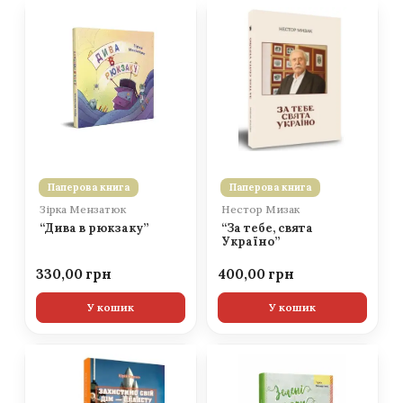
Паперова книга
Паперова книга
Зірка Мензатюк
Нестор Мизак
“Дива в рюкзаку”
“За тебе, свята
Україно”
330,00
400,00
У кошик
У кошик