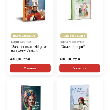
Паперова книга
Паперова книга
Юрій Корнєв
Зірка Мензатюк
“Захистимо свій дім –
“Зелені чари”
планету Земля”
430,00
400,00
У кошик
У кошик