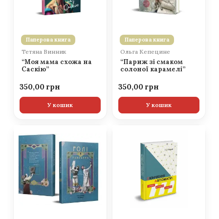
Паперова книга
Паперова книга
Тетяна Винник
Ольга Кепецине
“Моя мама схожа на
“Париж зі смаком
Саскію”
солоної карамелі”
350,00
350,00
У кошик
У кошик