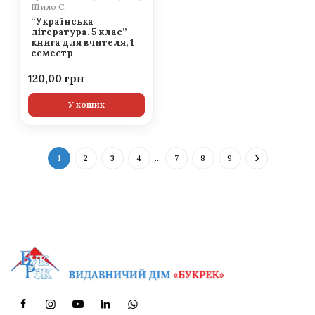
Шило С.
“Українська
література. 5 клас”
книга для вчителя, 1
семестр
120,00
У кошик
1
2
3
4
…
7
8
9