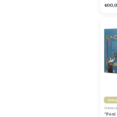
400,
Папер
Олекса
“Ролі