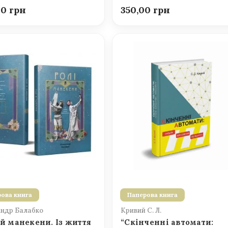
00
350,00
ова книга
Паперова книга
ндр Балабко
Кривий С. Л.
 й манекени. Із життя
“Скінченні автомати: