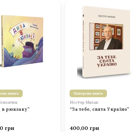
ова книга
Паперова книга
Мензатюк
Нестор Мизак
 в рюкзаку”
“За тебе, свята Україно”
00
400,00