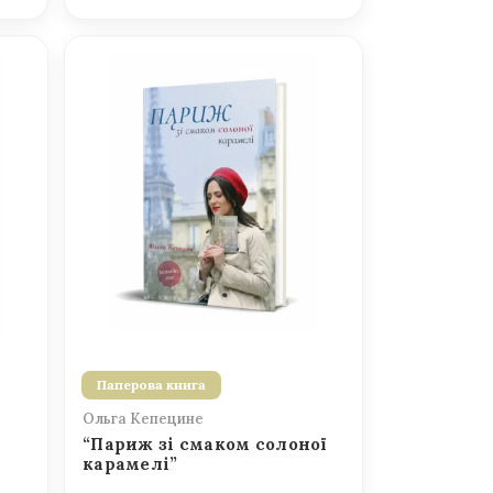
Паперова книга
Ольга Кепецине
“Париж зі смаком солоної
карамелі”