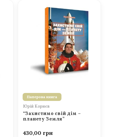
Паперова книга
Юрій Корнєв
“Захистимо свій дім –
планету Земля”
430,00