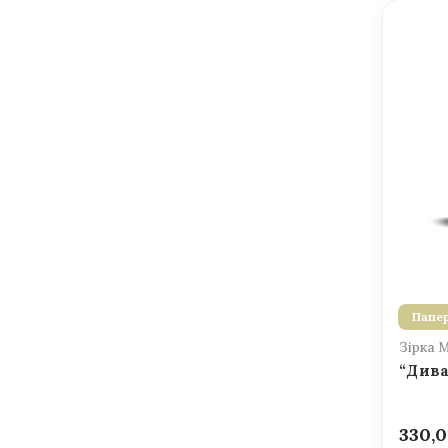
Папер
Зірка 
“Дива
330,