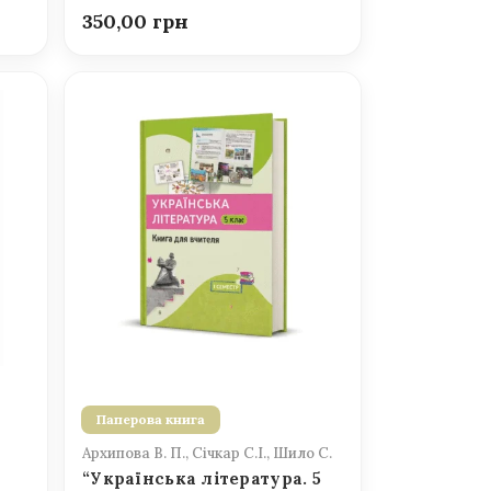
350,00
Паперова книга
Архипова В. П., Січкар С.І., Шило С.
“Українська література. 5