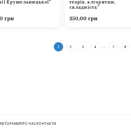
ії Крушельницької”
теорія, алгоритми,
складність”
00
350,00
1
2
3
4
…
7
8
 АВТОРАМИ
ПРО НАС
КОНТАКТИ