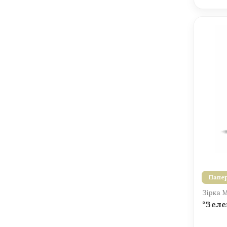
Папер
Зірка 
“Зеле