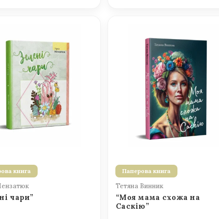
ова книга
Паперова книга
Мензатюк
Тетяна Винник
ні чари”
“Моя мама схожа на
Саскію”