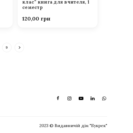
клас” книга для вчителя, 1
семестр
120,00
9
2023 © Видавничій дім "Букрек"