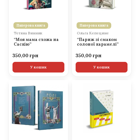
Паперова книга
Паперова книга
Тетяна Винник
Ольга Кепецине
“Моя мама схожа на
“Париж зі смаком
Саскію”
солоної карамелі”
350,00
350,00
У кошик
У кошик