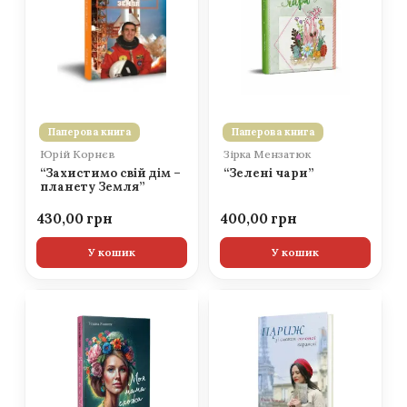
Паперова книга
Паперова книга
Юрій Корнєв
Зірка Мензатюк
“Захистимо свій дім –
“Зелені чари”
планету Земля”
430,00
400,00
У кошик
У кошик