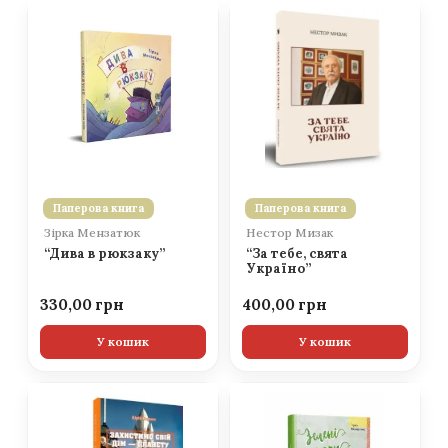
Паперова книга
Паперова книга
Зірка Мензатюк
Нестор Мизак
“Дива в рюкзаку”
“За тебе, свята
Україно”
330,00
400,00
У кошик
У кошик