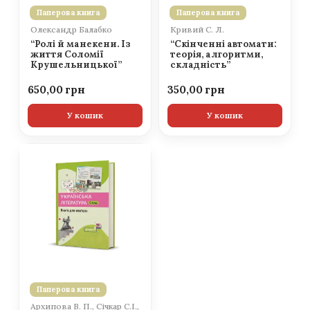
Паперова книга
Паперова книга
Олександр Балабко
Кривий С. Л.
“Ролі й манекени. Із
“Скінченні автомати:
життя Соломії
теорія, алгоритми,
Крушельницької”
складність”
650,00
350,00
У кошик
У кошик
Паперова книга
Архипова В. П., Січкар С.І.,