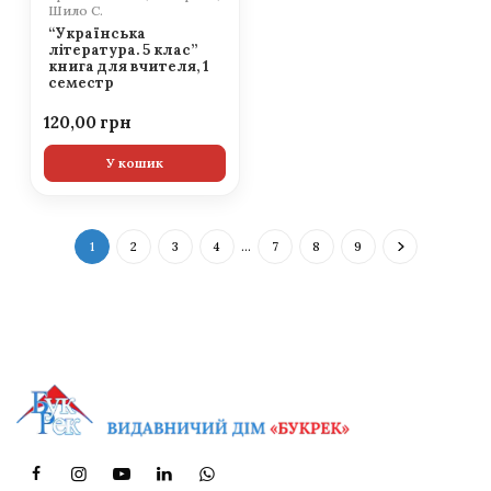
Шило С.
“Українська
література. 5 клас”
книга для вчителя, 1
семестр
120,00
У кошик
1
2
3
4
…
7
8
9