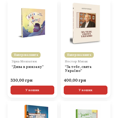
Паперова книга
Паперова книга
Зірка Мензатюк
Нестор Мизак
“Дива в рюкзаку”
“За тебе, свята
Україно”
330,00
400,00
У кошик
У кошик