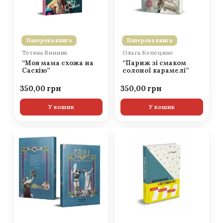
Паперова книга
Паперова книга
Тетяна Винник
Ольга Кепецине
“Моя мама схожа на
“Париж зі смаком
Саскію”
солоної карамелі”
350,00
350,00
У кошик
У кошик