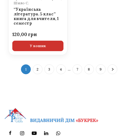
Шило С.
“Українська
література. 5 клас”
книга для вчителя, 1
семестр
120,00
У кошик
1
2
3
4
…
7
8
9