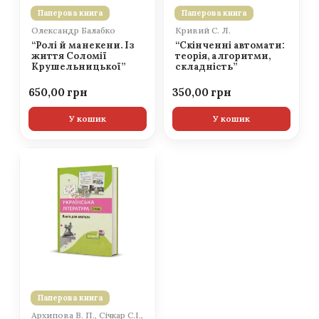
Паперова книга
Паперова книга
Олександр Балабко
Кривий С. Л.
“Ролі й манекени. Із
“Скінченні автомати:
життя Соломії
теорія, алгоритми,
Крушельницької”
складність”
650,00
350,00
У кошик
У кошик
Паперова книга
Архипова В. П., Січкар С.І.,