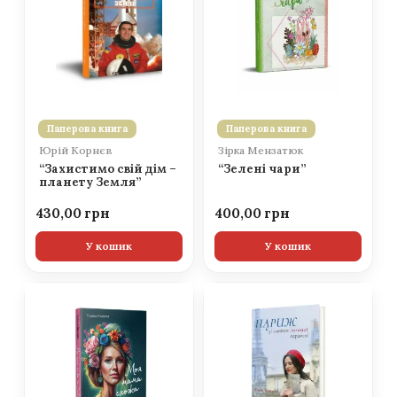
Паперова книга
Паперова книга
Юрій Корнєв
Зірка Мензатюк
“Захистимо свій дім –
“Зелені чари”
планету Земля”
430,00
400,00
У кошик
У кошик