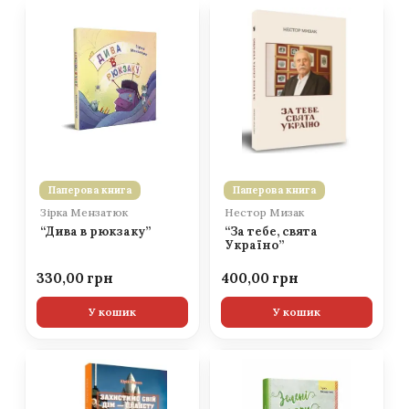
Паперова книга
Паперова книга
Зірка Мензатюк
Нестор Мизак
“Дива в рюкзаку”
“За тебе, свята
Україно”
330,00
400,00
У кошик
У кошик