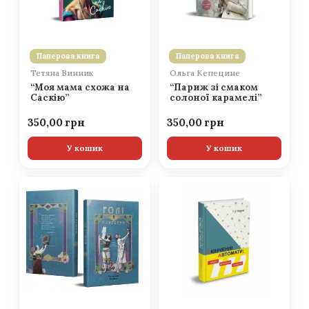
Паперова книга
Паперова книга
Тетяна Винник
Ольга Кепецине
“Моя мама схожа на
“Париж зі смаком
Саскію”
солоної карамелі”
350,00
350,00
У кошик
У кошик