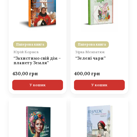
Паперова книга
Паперова книга
Юрій Корнєв
Зірка Мензатюк
“Захистимо свій дім –
“Зелені чари”
планету Земля”
430,00
400,00
У кошик
У кошик