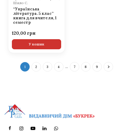
Шило С.
“Українська
література. 5 клас”
книга для вчителя, 1
семестр
120,00
У кошик
1
2
3
4
…
7
8
9